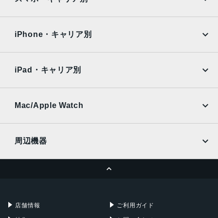
6.78インチ
iPad Air
iPad Pro
OPPO
Android
本体サイズ
docomo
au
Surface
Galaxy Tab
iPhone・キャリア別
163.8 x 76.8 x 8.9 mm
SoftBank
楽天モバイル
重量
Xiaomi Tablet
docomo
au
Ymobile
SIMフリー
225g
iPad・キャリア別
SoftBank
楽天モバイル
メモリ容量
UQmobile
au
SoftBank
RAM16GB 、512GB
Ymobile
SIMフリー
Mac/Apple Watch
RAM 24GB、1TB
docomo
Wi-Fi
UQmobile
メインカメラ
MacBook
MacBook Air
周辺機器
50 MP、f/1.9、24mm (広角)、1/1.56 インチ、1.0µm、PD
MacBook Pro
iMac
AF、ジンバル OIS
ページトップへ
32 MP、f/2.4、(望遠)、1/3.2 インチ、0.7µm、PDAF、OI
Apple Pencil
Keyboard
Mac mini
Mac Studio
S、3 倍光学ズーム
充電器
iPadケース
13 MP、f/2.2、13mm、120˚ (超広角)
Mac Pro
Apple Watch
店舗情報
ご利用ガイド
カラー