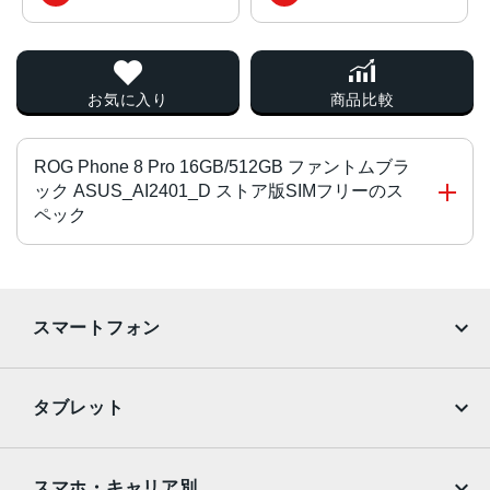
お気に入り
商品比較
ROG Phone 8 Pro 16GB/512GB ファントムブラ
ック ASUS_AI2401_D ストア版SIMフリーのス
ペック
OS
Android 14、最大2回のメジャーAndroidアップグレード
スマートフォン
CPU
iPhone
Galaxy
オクタコア (1x3.3 GHz Cortex-X4、3x3.2 GHz Cortex-A7
タブレット
20、2x3.0 GHz Cortex-A720、2x2.3 GHz Cortex-A520)
Google Pixel
Xperia
液晶
iPad
iPad mini
AQUOS
Xiaomi
スマホ・キャリア別