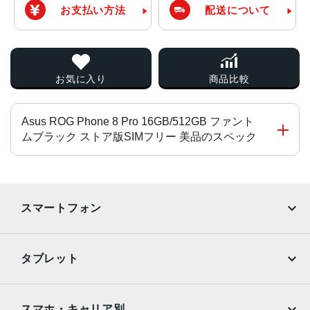
お支払い方法
配送について
お気に入り
商品比較
Asus ROG Phone 8 Pro 16GB/512GB ファント
ムブラック ストア版SIMフリー 美品のスペック
OS
Android 14、最大2回のメジャーAndroidアップグレード
スマートフォン
CPU
iPhone
Galaxy
オクタコア (1x3.3 GHz Cortex-X4、3x3.2 GHz Cortex-A7
タブレット
20、2x3.0 GHz Cortex-A720、2x2.3 GHz Cortex-A520)
Google Pixel
Xperia
液晶
iPad
iPad mini
AQUOS
Xiaomi
スマホ・キャリア別