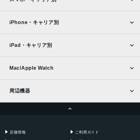
6.78インチ
iPad Air
iPad Pro
OPPO
Android
本体サイズ
docomo
au
Surface
Galaxy Tab
iPhone・キャリア別
163.8 x 76.8 x 8.9 mm
SoftBank
楽天モバイル
重量
Xiaomi Tablet
docomo
au
Ymobile
SIMフリー
225g
iPad・キャリア別
SoftBank
楽天モバイル
メモリ容量
UQmobile
au
SoftBank
RAM16GB 、512GB
Ymobile
SIMフリー
Mac/Apple Watch
RAM 24GB、1TB
docomo
Wi-Fi
UQmobile
メインカメラ
MacBook
MacBook Air
周辺機器
50 MP、f/1.9、24mm (広角)、1/1.56 インチ、1.0µm、PD
MacBook Pro
iMac
AF、ジンバル OIS
ページトップへ
32 MP、f/2.4、(望遠)、1/3.2 インチ、0.7µm、PDAF、OI
Apple Pencil
Keyboard
Mac mini
Mac Studio
S、3 倍光学ズーム
充電器
iPadケース
13 MP、f/2.2、13mm、120˚ (超広角)
Mac Pro
Apple Watch
店舗情報
ご利用ガイド
カラー