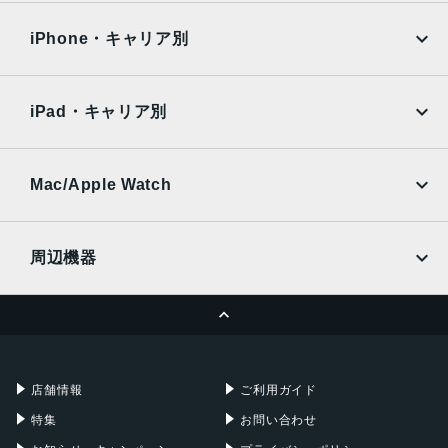
OPPO
Android
docomo
au
液晶
Surface
Galaxy Tab
iPhone・キャリア別
6.78インチ
SoftBank
楽天モバイル
Xiaomi Tablet
docomo
au
アウトカメラ
Ymobile
SIMフリー
iPad・キャリア別
広角:5000万画素
SoftBank
楽天モバイル
UQmobile
超広角:1300万画素
au
SoftBank
マク口:500万画素
Ymobile
SIMフリー
Mac/Apple Watch
docomo
Wi-Fi
インカメラ
UQmobile
MacBook
MacBook Air
1200万画素
周辺機器
内蔵メモリ
MacBook Pro
iMac
ページトップへ
12GB/256GB
Apple Pencil
Keyboard
Mac mini
Mac Studio
16GB/512GB
充電器
iPadケース
Mac Pro
Apple Watch
バッテリー容量
店舗情報
ご利用ガイド
6000ｍAh
特集
お問い合わせ
認証機能