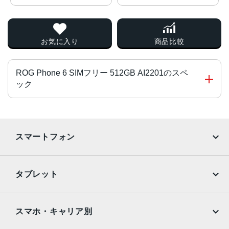
お気に入り
商品比較
ROG Phone 6 SIMフリー 512GB AI2201のスペ
ック
チップ・プロセッサー
Qualcomm Snapdragon 8+ Gen 1
スマートフォン
オクタコア
カラー
iPhone
Galaxy
タブレット
ファントムブラック
Google Pixel
Xperia
ストームホワイト
iPad
iPad mini
サイズ・重さ
AQUOS
Xiaomi
スマホ・キャリア別
iPad Air
iPad Pro
77x173x10.4mm・239 g