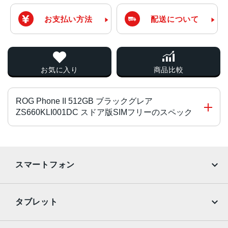
お支払い方法
配送について
お気に入り
商品比較
ROG Phone II 512GB ブラックグレア
ZS660KLI001DC スドア版SIMフリーのスペック
チップ・プロセッサー
Snapdragon 855 Plus オクタコア
スマートフォン
カラー
iPhone
Galaxy
ブラックグレア
タブレット
サイズ・重さ
Google Pixel
Xperia