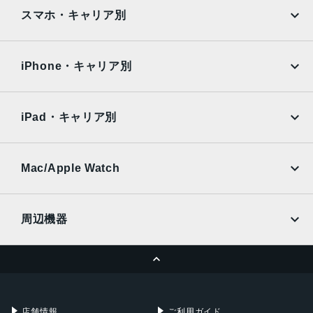
iPad
iPad mini
77.6x10.9x9.4mm・240 g
AQUOS
Xiaomi
スマホ・キャリア別
液晶
iPad Air
iPad Pro
OPPO
Android
6.59インチ
docomo
au
Surface
Galaxy Tab
iPhone・キャリア別
アウトカメラ
SoftBank
楽天モバイル
Xiaomi Tablet
4,800万画素カメラ内蔵(メインカメラ)
docomo
au
Ymobile
SIMフリー
1,300万画素広角カメラ内蔵(2ndカメラ)
iPad・キャリア別
SoftBank
楽天モバイル
インカメラ
UQmobile
au
SoftBank
2400万画素
Ymobile
SIMフリー
Mac/Apple Watch
内蔵メモリ
docomo
Wi-Fi
UQmobile
MacBook
MacBook Air
ROM：512GB、1TB
周辺機器
RAM：12GB
MacBook Pro
iMac
バッテリー容量
ページトップへ
Apple Pencil
Keyboard
Mac mini
Mac Studio
6000mAh
充電器
iPadケース
認証機能
Mac Pro
Apple Watch
店舗情報
ご利用ガイド