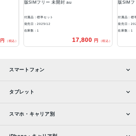
版SIMフリー 未開封 au
版SIMフ
約6.7インチ / HD＋(1,604✕720) / リフレッシュレート最
大120Hz
付属品：標準セット
付属品：標
発売日：2025/12
発売日：202
アウトカメラ
在庫数：1
在庫数：1
［広角］約5,000万画素 ［深度］約200万画素
0
17,800
円
円
（税込）
（税込）
インカメラ
約800万画素
Wi-Fi
スマートフォン
IEEE802.11 a/b/g/n/ac
iPhone
Galaxy
Bluetooth
タブレット
Ver. 5.4
Google Pixel
Xperia
iPad
iPad mini
生体認証
AQUOS
Xiaomi
スマホ・キャリア別
側面指紋認証 / 顔認証
iPad Air
iPad Pro
OPPO
Android
防水/防塵
docomo
au
Surface
Galaxy Tab