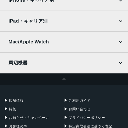
iPhone・キャリア別
IPX5/IP6X
SoftBank
楽天モバイル
Xiaomi Tablet
カラー
docomo
au
Ymobile
SIMフリー
iPad・キャリア別
グリーン / ホワイト
SoftBank
楽天モバイル
UQmobile
発売日
au
SoftBank
Ymobile
SIMフリー
Mac/Apple Watch
2025年12月4日
docomo
Wi-Fi
UQmobile
MacBook
MacBook Air
周辺機器
MacBook Pro
iMac
ページトップへ
Apple Pencil
Keyboard
Mac mini
Mac Studio
充電器
iPadケース
Mac Pro
Apple Watch
店舗情報
ご利用ガイド
特集
お問い合わせ
お知らせ・キャンペーン
プライバシーポリシー
お客様の声
特定商取引法に基づく表記