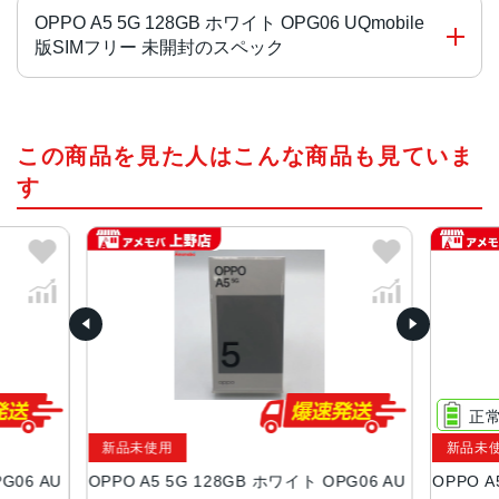
OPPO A5 5G 128GB ホワイト OPG06 UQmobile
版SIMフリー 未開封のスペック
OS
この商品を見た人はこんな商品も見ていま
ColorOS 15(based on Android™ 15)
す
CPU
MediaTek Dimensity 6300
内蔵メモリ（RAM）
4GB(最大8GB相当まで拡張可能※9)
内蔵ストレージ（ROM）
128GB
正
外部メモリ
新品未使用
新品未
microSDXC™ 最大1TB※10
G06 AU
OPPO A5 5G 128GB ホワイト OPG06 AU
OPPO A
ディスプレイ