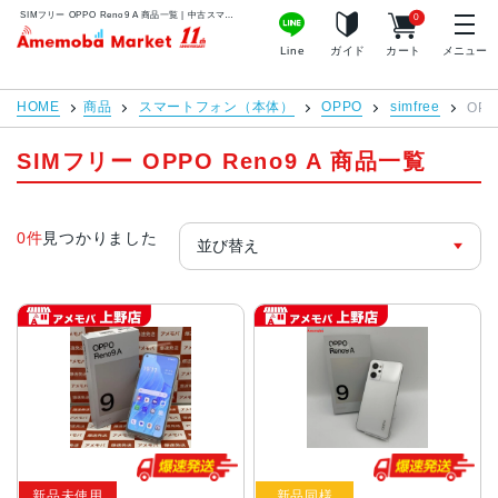
SIMフリー OPPO Reno9 A 商品一覧 | 中古スマホ販売のアメモバマーケット
0
アメモバマーケット
Line
ガイド
カート
メニュー
HOME
商品
スマートフォン（本体）
OPPO
simfree
OPP
SIMフリー OPPO Reno9 A 商品一覧
0件
見つかりました
新品未使用
新品同様