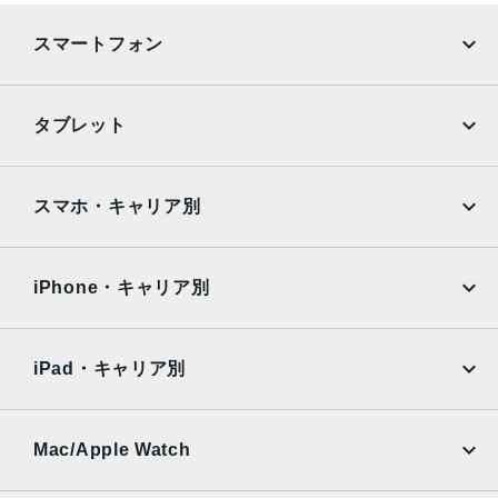
スマートフォン
iPhone
Galaxy
タブレット
Google Pixel
Xperia
iPad
iPad mini
AQUOS
Xiaomi
スマホ・キャリア別
iPad Air
iPad Pro
OPPO
Android
docomo
au
Surface
Galaxy Tab
iPhone・キャリア別
SoftBank
楽天モバイル
Xiaomi Tablet
docomo
au
Ymobile
SIMフリー
iPad・キャリア別
SoftBank
楽天モバイル
UQmobile
au
SoftBank
Ymobile
SIMフリー
Mac/Apple Watch
docomo
Wi-Fi
UQmobile