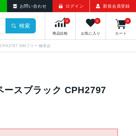
せ
お問い合わせ
ログイン
新規会員登録
0
0
0
検索
商品比較
お気に入り
カート
 CPH2797 SIMフリー 極美品
B スペースブラック CPH2797