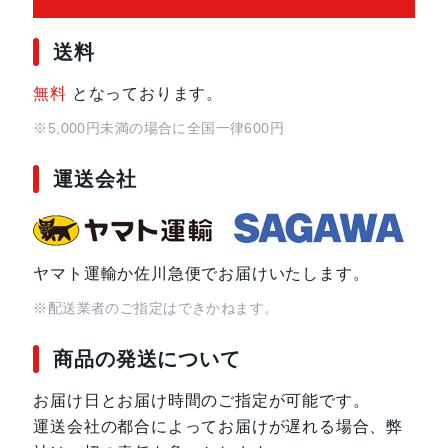
画面解像度
フルHD+(2,760×1,256 )
送料
メモリ
16GB RAM
無料
となっております。
512GB ROM
※5,000円未満の場合に全国一律600円
アウトカメラ
[望遠] 約5,000万画素(F値2.6 / OI
運送会社
[広角] 約5,000万画素(F値1.6 / OI
[超広角] 約5,000万画素(F値2.0 / 画
[マルチスペクトル]約200万画素
ヤマト運輸か佐川急便でお届けいたします。
インカメラ
約3,200万画素（F値2.4）
※配送業者のご指定はできかねます。
本体サイズ
157mm×74mm×8.0mm
商品の発送について
お届け日とお届け時間のご指定が可能です。
重量
約203g
運送会社の都合によってお届けが遅れる場合、弊