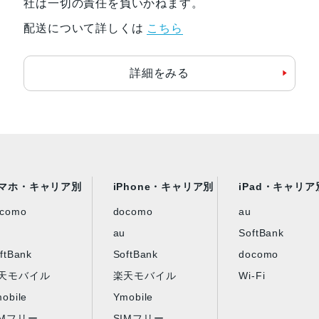
社は一切の責任を負いかねます。
カラー
スペースブラック
配送について詳しくは
こちら
チタニウムグレー
詳細をみる
発売日
2025年12月23日
マホ・キャリア別
iPhone・キャリア別
iPad・キャリア
ocomo
docomo
au
au
SoftBank
ftBank
SoftBank
docomo
天モバイル
楽天モバイル
Wi-Fi
obile
Ymobile
IMフリー
SIMフリー