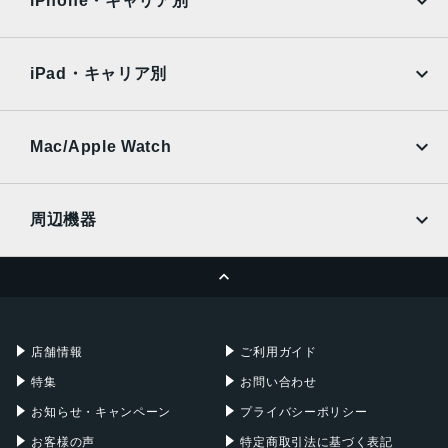
iPhone・キャリア別
IPX5/IP6X
SoftBank
楽天モバイル
Xiaomi Tablet
カラー
docomo
au
Ymobile
SIMフリー
iPad・キャリア別
グリーン / ホワイト
SoftBank
楽天モバイル
UQmobile
発売日
au
SoftBank
Ymobile
SIMフリー
Mac/Apple Watch
2025年12月4日
docomo
Wi-Fi
UQmobile
MacBook
MacBook Air
周辺機器
MacBook Pro
iMac
ページトップへ
Apple Pencil
Keyboard
Mac mini
Mac Studio
充電器
iPadケース
Mac Pro
Apple Watch
店舗情報
ご利用ガイド
特集
お問い合わせ
お知らせ・キャンペーン
プライバシーポリシー
お客様の声
特定商取引法に基づく表記