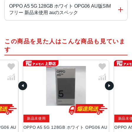
OPPO A5 5G 128GB ホワイト OPG06 AU版SIM
フリー 新品未使用 auのスペック
OS
この商品を見た人はこんな商品も見ていま
ColorOS 15(based on Android™ 15)
す
CPU
MediaTek Dimensity 6300
内蔵メモリ（RAM）
4GB(最大8GB相当まで拡張可能※9)
内蔵ストレージ（ROM）
128GB
外部メモリ
新品未使用
新品未
microSDXC™ 最大1TB※10
G06 AU
OPPO A5 5G 128GB ホワイト OPG06 AU
OPPO A
ディスプレイ