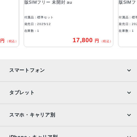
版SIMフリー 未開封 au
版SIMフ
約6.7インチ / HD＋(1,604✕720) / リフレッシュレート最
大120Hz
付属品：標準セット
付属品：標
発売日：2025/12
発売日：202
アウトカメラ
在庫数：1
在庫数：1
［広角］約5,000万画素 ［深度］約200万画素
0
17,800
円
円
（税込）
（税込）
インカメラ
約800万画素
Wi-Fi
スマートフォン
IEEE802.11 a/b/g/n/ac
iPhone
Galaxy
Bluetooth
タブレット
Ver. 5.4
Google Pixel
Xperia
iPad
iPad mini
生体認証
AQUOS
Xiaomi
スマホ・キャリア別
側面指紋認証 / 顔認証
iPad Air
iPad Pro
OPPO
Android
防水/防塵
docomo
au
Surface
Galaxy Tab