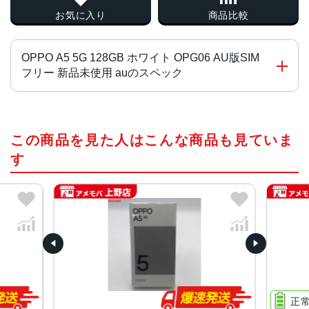
お気に入り
商品比較
OPPO A5 5G 128GB ホワイト OPG06 AU版SIM
フリー 新品未使用 auのスペック
OS
この商品を見た人はこんな商品も見ていま
ColorOS 15(based on Android™ 15)
す
CPU
MediaTek Dimensity 6300
内蔵メモリ（RAM）
4GB(最大8GB相当まで拡張可能※9)
内蔵ストレージ（ROM）
128GB
正
外部メモリ