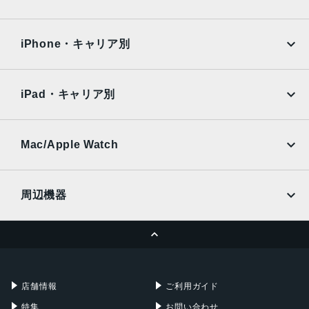
側面指紋認証 / 顔認証
iPad Air
iPad Pro
OPPO
Android
防水/防塵
docomo
au
Surface
Galaxy Tab
iPhone・キャリア別
IPX5/IP6X
SoftBank
楽天モバイル
Xiaomi Tablet
カラー
docomo
au
Ymobile
SIMフリー
iPad・キャリア別
グリーン / ホワイト
SoftBank
楽天モバイル
UQmobile
発売日
au
SoftBank
Ymobile
SIMフリー
Mac/Apple Watch
2025年12月4日
docomo
Wi-Fi
UQmobile
MacBook
MacBook Air
周辺機器
MacBook Pro
iMac
ページトップへ
Apple Pencil
Keyboard
Mac mini
Mac Studio
充電器
iPadケース
Mac Pro
Apple Watch
店舗情報
ご利用ガイド
特集
お問い合わせ