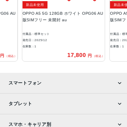
新品未使用
新品未
microSDXC™ 最大1TB※10
G06 AU
OPPO A5 5G 128GB ホワイト OPG06 AU
OPPO A
ディスプレイ
版SIMフリー 未開封 au
版SIMフ
約6.7インチ / HD＋(1,604✕720) / リフレッシュレート最
大120Hz
付属品：標準セット
付属品：標
発売日：2025/12
発売日：202
アウトカメラ
在庫数：1
在庫数：1
［広角］約5,000万画素 ［深度］約200万画素
0
17,800
円
円
（税込）
（税込）
インカメラ
約800万画素
Wi-Fi
スマートフォン
IEEE802.11 a/b/g/n/ac
iPhone
Galaxy
Bluetooth
タブレット
Ver. 5.4
Google Pixel
Xperia
iPad
iPad mini
生体認証
AQUOS
Xiaomi
スマホ・キャリア別