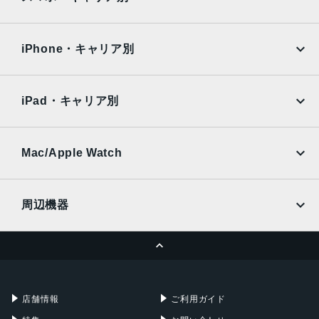
側面指紋認証 / 顔認証
iPad Air
iPad Pro
OPPO
Android
防水/防塵
docomo
au
Surface
Galaxy Tab
iPhone・キャリア別
IPX5/IP6X
SoftBank
楽天モバイル
Xiaomi Tablet
カラー
docomo
au
Ymobile
SIMフリー
iPad・キャリア別
グリーン / ホワイト
SoftBank
楽天モバイル
UQmobile
発売日
au
SoftBank
Ymobile
SIMフリー
Mac/Apple Watch
2025年12月4日
docomo
Wi-Fi
UQmobile
MacBook
MacBook Air
周辺機器
MacBook Pro
iMac
ページトップへ
Apple Pencil
Keyboard
Mac mini
Mac Studio
充電器
iPadケース
Mac Pro
Apple Watch
店舗情報
ご利用ガイド