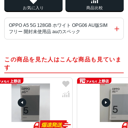
お気に入り
商品比較
OPPO A5 5G 128GB ホワイト OPG06 AU版SIM
フリー 開封未使用品 auのスペック
OS
この商品を見た人はこんな商品も見ていま
ColorOS 15(based on Android™ 15)
す
CPU
MediaTek Dimensity 6300
内蔵メモリ（RAM）
4GB(最大8GB相当まで拡張可能※9)
内蔵ストレージ（ROM）
128GB
外部メモリ