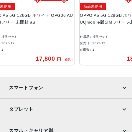
新品未使用
microSDXC™ 最大1TB※10
8GB ホワイト OPG06 AU
OPPO A5 5G 128GB ホワイト OPG06
ディスプレイ
 au
UQmobile版SIMフリー 未開封
約6.7インチ / HD＋(1,604✕720) / リフレッシュレート最
大120Hz
付属品：標準セット
発売日：2025/12
アウトカメラ
在庫数：1
［広角］約5,000万画素 ［深度］約200万画素
17,800
18,800
円
円
（税込）
（税
インカメラ
約800万画素
Wi-Fi
スマートフォン
IEEE802.11 a/b/g/n/ac
iPhone
Galaxy
Bluetooth
タブレット
Ver. 5.4
Google Pixel
Xperia
iPad
iPad mini
生体認証
AQUOS
Xiaomi
スマホ・キャリア別