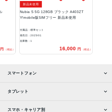
新品未使用
約6.7インチ
プル
Nubia S 5G 128GB ブラック A403ZT
バッテリー容量
Y!mobile版SIMフリー 新品未使用
5,000mAh
付属品：標準セット
背面カメラ
発売日：2025/01
約5,000万画素 + 約200万画素 + 約200万画素
在庫数：1
0
16,000
円
円
前面カメラ
（税込）
（税込）
約1,600万画素
サイズ
スマートフォン
約W77×H168×D8.7mm
重さ
iPhone
Galaxy
タブレット
約197g
Google Pixel
Xperia
生体認証
iPad
iPad mini
指紋、顔
AQUOS
Xiaomi
スマホ・キャリア別