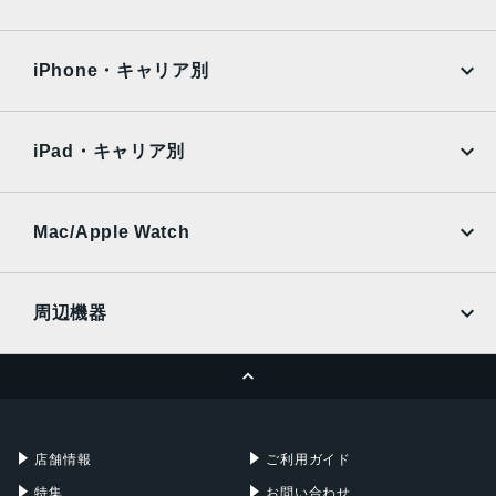
iPad Air
iPad Pro
カラー
OPPO
Android
docomo
au
ブラック、ホワイト、ライトパープル
Surface
Galaxy Tab
iPhone・キャリア別
発売日
SoftBank
楽天モバイル
Xiaomi Tablet
docomo
au
2025年1月16日
Ymobile
SIMフリー
iPad・キャリア別
SoftBank
楽天モバイル
UQmobile
au
SoftBank
Ymobile
SIMフリー
Mac/Apple Watch
docomo
Wi-Fi
UQmobile
MacBook
MacBook Air
周辺機器
MacBook Pro
iMac
ページトップへ
Apple Pencil
Keyboard
Mac mini
Mac Studio
充電器
iPadケース
Mac Pro
Apple Watch
店舗情報
ご利用ガイド
特集
お問い合わせ