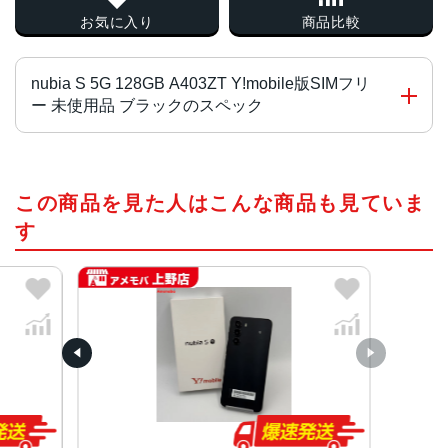
お気に入り
商品比較
nubia S 5G 128GB A403ZT Y!mobile版SIMフリ
ー 未使用品 ブラックのスペック
CPU
この商品を見た人はこんな商品も見ていま
UNISOC T760（オクタコア）2.2GHz＋2.0GHz
す
OS種類
Android™ 14
ROM / RAM容量
128GB / 4GB
対応外部メモリ / 対応最大容量
microSDXC™/ 最大1TB
サイズ