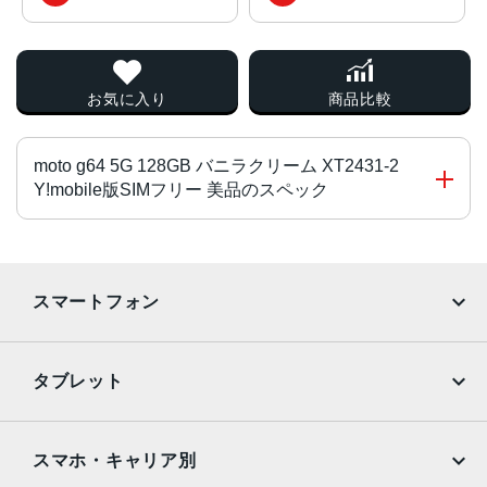
お気に入り
商品比較
moto g64 5G 128GB バニラクリーム XT2431-2
Y!mobile版SIMフリー 美品のスペック
CPU
Media Tek Dimensity 7025
スマートフォン
ディスプレイ
iPhone
Galaxy
6.5インチ
タブレット
サイズ
Google Pixel
Xperia
iPad
iPad mini
73.82×161.56×7.99mm
AQUOS
Xiaomi
スマホ・キャリア別
重量