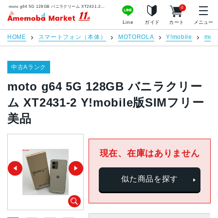
moto g64 5G 128GB バニラクリーム XT2431-2 Y!mobile版SIMフリー 美品 | 中古スマホ販売のアメモバマーケット
0
アメモバマーケット
Line
ガイド
カート
メニュー
HOME
スマートフォン（本体）
MOTOROLA
Y!mobile
moto
中古Aランク
moto g64 5G 128GB バニラクリー
ム XT2431-2 Y!mobile版SIMフリー
美品
現在、在庫はありません
似た商品を探す