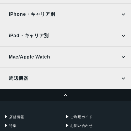
iPad Air
iPad Pro
OPPO
Android
177g
docomo
au
Surface
Galaxy Tab
iPhone・キャリア別
カラー
SoftBank
楽天モバイル
Xiaomi Tablet
スペースブラック、シルバーブルー
docomo
au
Ymobile
SIMフリー
iPad・キャリア別
背面カメラ
SoftBank
楽天モバイル
UQmobile
メイン：5000万画素
au
SoftBank
マクロ：200万画素
Ymobile
SIMフリー
Mac/Apple Watch
前面カメラ
docomo
Wi-Fi
UQmobile
MacBook
MacBook Air
1600万画素
周辺機器
バッテリー容量
MacBook Pro
iMac
ページトップへ
5000mAh
Apple Pencil
Keyboard
Mac mini
Mac Studio
認証機能
充電器
iPadケース
Mac Pro
Apple Watch
指紋/顔認証
店舗情報
ご利用ガイド
発売日
特集
お問い合わせ