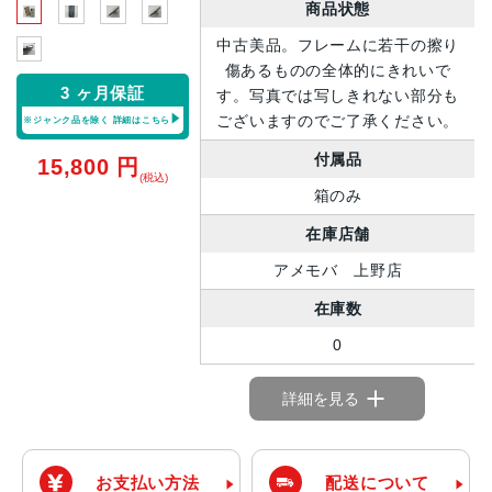
商品状態
中古美品。フレームに若干の擦り
傷あるものの全体的にきれいで
3 ヶ月保証
す。写真では写しきれない部分も
ございますのでご了承ください。
※ジャンク品を除く
詳細はこちら
付属品
15,800
円
(税込)
箱のみ
在庫店舗
アメモバ 上野店
在庫数
0
詳細を見る
お支払い方法
配送について