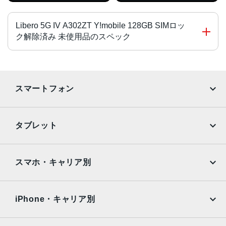
Libero 5G IV A302ZT Y!mobile 128GB SIMロッ
ク解除済み 未使用品のスペック
チップ・プロセッサー
MediaTek Dimensity 700
スマートフォン
オクタコア
カラー
iPhone
Galaxy
タブレット
ブラック、ホワイト、ブルー
Google Pixel
Xperia
サイズ・重さ
iPad
iPad mini
AQUOS
Xiaomi
スマホ・キャリア別
76×166×8.6mm・194g
iPad Air
iPad Pro
OPPO
Android
液晶
docomo
au
Surface
Galaxy Tab
iPhone・キャリア別
6.6インチ
SoftBank
楽天モバイル
背面カメラ
Xiaomi Tablet