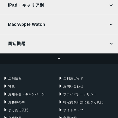
docomo
au
Ymobile
SIMフリー
メイン：約5000万画素
iPad・キャリア別
被写界深度：約200万画素
SoftBank
楽天モバイル
UQmobile
マクロ：約200万画素
au
SoftBank
Ymobile
SIMフリー
Mac/Apple Watch
前面カメラ
docomo
Wi-Fi
約800万画素
UQmobile
MacBook
MacBook Air
周辺機器
内蔵メモリ
MacBook Pro
iMac
RAM 4GB／ROM 128GB
ページトップへ
Apple Pencil
Keyboard
バッテリー容量
Mac mini
Mac Studio
充電器
iPadケース
4420ｍAh
Mac Pro
Apple Watch
店舗情報
ご利用ガイド
認証機能
特集
お問い合わせ
指紋/顔認証
お知らせ・キャンペーン
プライバシーポリシー
発売日
お客様の声
特定商取引法に基づく表記
2023年12月7日
よくある質問
サイトマップ