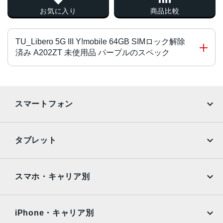
お気に入り
商品比較
TU_Libero 5G III Y!mobile 64GB SIMロック解除
済み A202ZT 未使用品 パープルのスペック
チップ・プロセッサー
Dimensity 700（オクタコア） 2.2GHz＋2.0GHz
スマートフォン
カラー
iPhone
Galaxy
ブラック、ホワイト、パープル
タブレット
サイズ・重さ
Google Pixel
Xperia
iPad
iPad mini
約78×168×9.1mm
AQUOS
Xiaomi
スマホ・キャリア別
液晶
iPad Air
iPad Pro
OPPO
Android
約6.67インチ／フルHD＋（2,400×1,080ドット）／有機EL
docomo
au
Surface
Galaxy Tab
iPhone・キャリア別
アウトカメラ