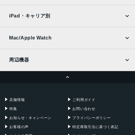
SoftBank
楽天モバイル
Xiaomi Tablet
トリプルカメラ 約1,300万画素＋約200万画素＋約200万画
docomo
au
Ymobile
SIMフリー
素
iPad・キャリア別
SoftBank
楽天モバイル
インカメラ
UQmobile
au
SoftBank
約800万画素
Ymobile
SIMフリー
Mac/Apple Watch
内蔵メモリ
docomo
Wi-Fi
UQmobile
MacBook
MacBook Air
RAM 4GB／ROM 64GB
周辺機器
バッテリー容量
MacBook Pro
iMac
ページトップへ
4120ｍAh
Apple Pencil
Keyboard
Mac mini
Mac Studio
認証機能
充電器
iPadケース
Mac Pro
Apple Watch
指紋認証
店舗情報
ご利用ガイド
発売日
特集
お問い合わせ
2022年12月15日
お知らせ・キャンペーン
プライバシーポリシー
お客様の声
特定商取引法に基づく表記