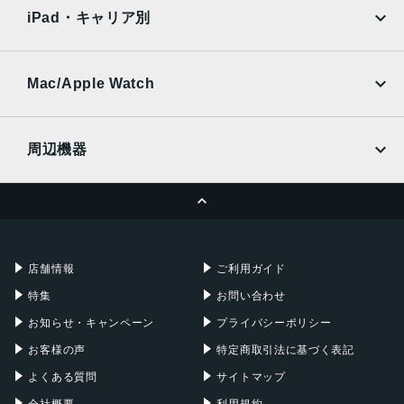
docomo
au
Ymobile
SIMフリー
素
iPad・キャリア別
SoftBank
楽天モバイル
インカメラ
UQmobile
au
SoftBank
約800万画素
Ymobile
SIMフリー
Mac/Apple Watch
内蔵メモリ
docomo
Wi-Fi
UQmobile
MacBook
MacBook Air
RAM 4GB／ROM 64GB
周辺機器
バッテリー容量
MacBook Pro
iMac
ページトップへ
4120ｍAh
Apple Pencil
Keyboard
Mac mini
Mac Studio
認証機能
充電器
iPadケース
Mac Pro
Apple Watch
指紋認証
店舗情報
ご利用ガイド
発売日
特集
お問い合わせ
2022年12月15日
お知らせ・キャンペーン
プライバシーポリシー
お客様の声
特定商取引法に基づく表記
よくある質問
サイトマップ