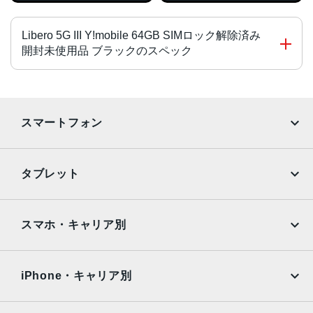
Libero 5G III Y!mobile 64GB SIMロック解除済み
開封未使用品 ブラックのスペック
チップ・プロセッサー
Dimensity 700（オクタコア） 2.2GHz＋2.0GHz
スマートフォン
カラー
iPhone
Galaxy
ブラック、ホワイト、パープル
タブレット
サイズ・重さ
Google Pixel
Xperia
iPad
iPad mini
約78×168×9.1mm
AQUOS
Xiaomi
スマホ・キャリア別
液晶
iPad Air
iPad Pro
OPPO
Android
約6.67インチ／フルHD＋（2,400×1,080ドット）／有機EL
docomo
au
Surface
Galaxy Tab
iPhone・キャリア別
アウトカメラ
SoftBank
楽天モバイル
Xiaomi Tablet
トリプルカメラ 約1,300万画素＋約200万画素＋約200万画