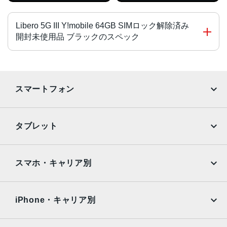
Libero 5G III Y!mobile 64GB SIMロック解除済み
開封未使用品 ブラックのスペック
チップ・プロセッサー
Dimensity 700（オクタコア） 2.2GHz＋2.0GHz
スマートフォン
カラー
iPhone
Galaxy
ブラック、ホワイト、パープル
タブレット
サイズ・重さ
Google Pixel
Xperia
iPad
iPad mini
約78×168×9.1mm
AQUOS
Xiaomi
スマホ・キャリア別
液晶
iPad Air
iPad Pro
OPPO
Android
約6.67インチ／フルHD＋（2,400×1,080ドット）／有機EL
docomo
au
Surface
Galaxy Tab
iPhone・キャリア別
アウトカメラ
SoftBank
楽天モバイル
Xiaomi Tablet
トリプルカメラ 約1,300万画素＋約200万画素＋約200万画