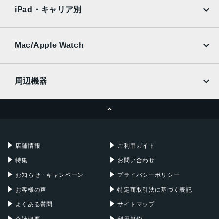
docomo
au
Ymobile
SIMフリー
素
iPad・キャリア別
SoftBank
楽天モバイル
インカメラ
UQmobile
au
SoftBank
約800万画素
Ymobile
SIMフリー
Mac/Apple Watch
内蔵メモリ
docomo
Wi-Fi
UQmobile
MacBook
MacBook Air
RAM 4GB／ROM 64GB
周辺機器
バッテリー容量
MacBook Pro
iMac
ページトップへ
4120ｍAh
Apple Pencil
Keyboard
Mac mini
Mac Studio
認証機能
充電器
iPadケース
Mac Pro
Apple Watch
指紋認証
店舗情報
ご利用ガイド
発売日
特集
お問い合わせ
2022年12月15日
お知らせ・キャンペーン
プライバシーポリシー
お客様の声
特定商取引法に基づく表記
よくある質問
サイトマップ