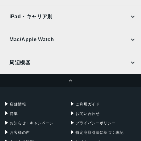
SoftBank
楽天モバイル
Xiaomi Tablet
トリプルカメラ 約1,300万画素＋約200万画素＋約200万画
docomo
au
Ymobile
SIMフリー
素
iPad・キャリア別
SoftBank
楽天モバイル
インカメラ
UQmobile
au
SoftBank
約800万画素
Ymobile
SIMフリー
Mac/Apple Watch
内蔵メモリ
docomo
Wi-Fi
UQmobile
MacBook
MacBook Air
RAM 4GB／ROM 64GB
周辺機器
バッテリー容量
MacBook Pro
iMac
ページトップへ
4120ｍAh
Apple Pencil
Keyboard
Mac mini
Mac Studio
認証機能
充電器
iPadケース
Mac Pro
Apple Watch
指紋認証
店舗情報
ご利用ガイド
発売日
特集
お問い合わせ
2022年12月15日
お知らせ・キャンペーン
プライバシーポリシー
お客様の声
特定商取引法に基づく表記