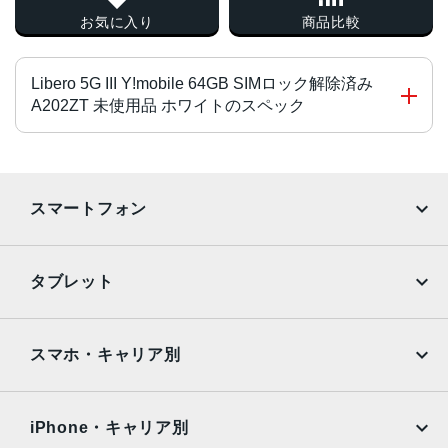
お気に入り
商品比較
Libero 5G III Y!mobile 64GB SIMロック解除済み
A202ZT 未使用品 ホワイトのスペック
チップ・プロセッサー
Dimensity 700（オクタコア） 2.2GHz＋2.0GHz
スマートフォン
カラー
iPhone
Galaxy
ブラック、ホワイト、パープル
タブレット
サイズ・重さ
Google Pixel
Xperia
iPad
iPad mini
約78×168×9.1mm
AQUOS
Xiaomi
スマホ・キャリア別
液晶
iPad Air
iPad Pro
OPPO
Android
約6.67インチ／フルHD＋（2,400×1,080ドット）／有機EL
docomo
au
Surface
Galaxy Tab
iPhone・キャリア別
アウトカメラ