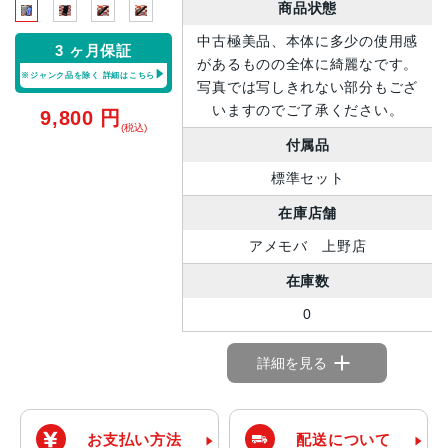
商品状態
中古極美品、本体に多少の使用感
3 ヶ月保証
があるものの全体に綺麗なです。
※ジャンク品を除く
詳細はこちら
写真では写しきれない部分もござ
いますのでご了承ください。
9,800
円
(税込)
付属品
標準セット
在庫店舗
アメモバ 上野店
在庫数
0
詳細を見る
お支払い方法
配送について