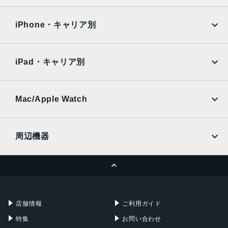
iPad Air
iPad Pro
OPPO
Android
約6.67インチ／フルHD＋（2,400×1,080ドット）／有機EL
docomo
au
Surface
Galaxy Tab
iPhone・キャリア別
アウトカメラ
SoftBank
楽天モバイル
Xiaomi Tablet
トリプルカメラ 約1,300万画素＋約200万画素＋約200万画
docomo
au
Ymobile
SIMフリー
素
iPad・キャリア別
SoftBank
楽天モバイル
インカメラ
UQmobile
au
SoftBank
約800万画素
Ymobile
SIMフリー
Mac/Apple Watch
内蔵メモリ
docomo
Wi-Fi
UQmobile
MacBook
MacBook Air
RAM 4GB／ROM 64GB
周辺機器
バッテリー容量
MacBook Pro
iMac
ページトップへ
4120ｍAh
Apple Pencil
Keyboard
Mac mini
Mac Studio
認証機能
充電器
iPadケース
Mac Pro
Apple Watch
指紋認証
店舗情報
ご利用ガイド
発売日
特集
お問い合わせ