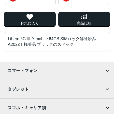
お気に入り
商品比較
Libero 5G Ⅲ Y!mobile 64GB SIMロック解除済み
A202ZT 極美品 ブラックのスペック
チップ・プロセッサー
Dimensity 700（オクタコア） 2.2GHz＋2.0GHz
スマートフォン
カラー
iPhone
Galaxy
ブラック、ホワイト、パープル
タブレット
サイズ・重さ
Google Pixel
Xperia
iPad
iPad mini
約78×168×9.1mm
AQUOS
Xiaomi
スマホ・キャリア別
液晶