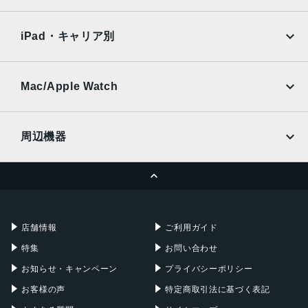
SoftBank
楽天モバイル
Xiaomi Tablet
トリプルカメラ 約1,300万画素＋約200万画素＋約200万画
docomo
au
Ymobile
SIMフリー
素
iPad・キャリア別
SoftBank
楽天モバイル
インカメラ
UQmobile
au
SoftBank
約800万画素
Ymobile
SIMフリー
Mac/Apple Watch
内蔵メモリ
docomo
Wi-Fi
UQmobile
MacBook
MacBook Air
RAM 4GB／ROM 64GB
周辺機器
バッテリー容量
MacBook Pro
iMac
ページトップへ
4120ｍAh
Apple Pencil
Keyboard
Mac mini
Mac Studio
認証機能
充電器
iPadケース
Mac Pro
Apple Watch
指紋認証
店舗情報
ご利用ガイド
発売日
特集
お問い合わせ
2022年12月15日
お知らせ・キャンペーン
プライバシーポリシー
お客様の声
特定商取引法に基づく表記