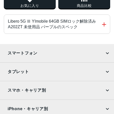
お気に入り
商品比較
Libero 5G Ⅲ Y!mobile 64GB SIMロック解除済み
A202ZT 未使用品 パープルのスペック
チップ・プロセッサー
Dimensity 700（オクタコア） 2.2GHz＋2.0GHz
スマートフォン
カラー
iPhone
Galaxy
ブラック、ホワイト、パープル
タブレット
サイズ・重さ
Google Pixel
Xperia
iPad
iPad mini
約78×168×9.1mm
AQUOS
Xiaomi
スマホ・キャリア別
液晶
iPad Air
iPad Pro
OPPO
Android
約6.67インチ／フルHD＋（2,400×1,080ドット）／有機EL
docomo
au
Surface
Galaxy Tab
iPhone・キャリア別
アウトカメラ