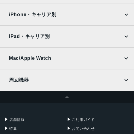
iPad Air
iPad Pro
OPPO
Android
約6.67インチ／フルHD＋（2,400×1,080ドット）／有機EL
docomo
au
Surface
Galaxy Tab
iPhone・キャリア別
アウトカメラ
SoftBank
楽天モバイル
Xiaomi Tablet
トリプルカメラ 約1,300万画素＋約200万画素＋約200万画
docomo
au
Ymobile
SIMフリー
素
iPad・キャリア別
SoftBank
楽天モバイル
インカメラ
UQmobile
au
SoftBank
約800万画素
Ymobile
SIMフリー
Mac/Apple Watch
内蔵メモリ
docomo
Wi-Fi
UQmobile
MacBook
MacBook Air
RAM 4GB／ROM 64GB
周辺機器
バッテリー容量
MacBook Pro
iMac
ページトップへ
4120ｍAh
Apple Pencil
Keyboard
Mac mini
Mac Studio
認証機能
充電器
iPadケース
Mac Pro
Apple Watch
指紋認証
店舗情報
ご利用ガイド
発売日
特集
お問い合わせ