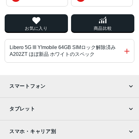
お気に入り
商品比較
Libero 5G III Y!mobile 64GB SIMロック解除済み
A202ZT ほぼ新品 ホワイトのスペック
チップ・プロセッサー
Dimensity 700（オクタコア） 2.2GHz＋2.0GHz
スマートフォン
カラー
iPhone
Galaxy
ブラック、ホワイト、パープル
タブレット
サイズ・重さ
Google Pixel
Xperia
iPad
iPad mini
約78×168×9.1mm
AQUOS
Xiaomi
スマホ・キャリア別
液晶