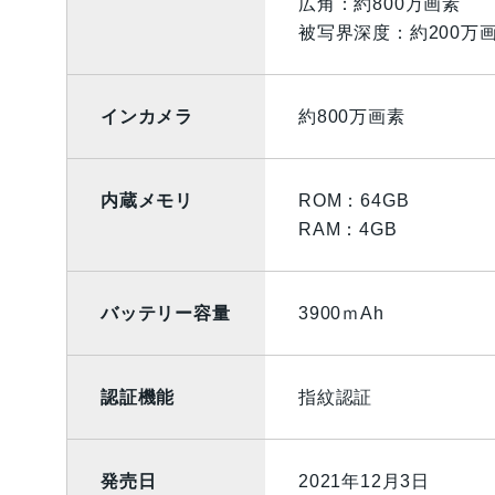
広角：約800万画素
被写界深度：約200万
インカメラ
約800万画素
内蔵メモリ
ROM：64GB
RAM：4GB
バッテリー容量
3900ｍAh
認証機能
指紋認証
発売日
2021年12月3日