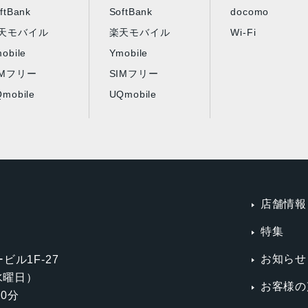
ftBank
SoftBank
docomo
天モバイル
楽天モバイル
Wi-Fi
obile
Ymobile
IMフリー
SIMフリー
mobile
UQmobile
店舗情報
特集
お知らせ
ビル1F-27
第3水曜日）
お客様の
0分