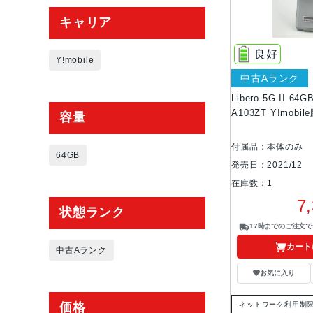
キャリア
良好
Y!mobile
中古Aランク
Libero 5G II 6
A103ZT Y!mobi
容量
付属品：本体のみ
64GB
発売日：2021/12
在庫数：1
7
状態ランク
17時までのご注文
カート
中古Aランク
お気に入り
価格
ネットワーク利用制