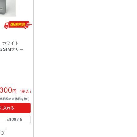
4GB ホワイト
le版SIMフリー
,300
円
（税込）
で当日発送※休日を除く
に入れる
比較する
限◯