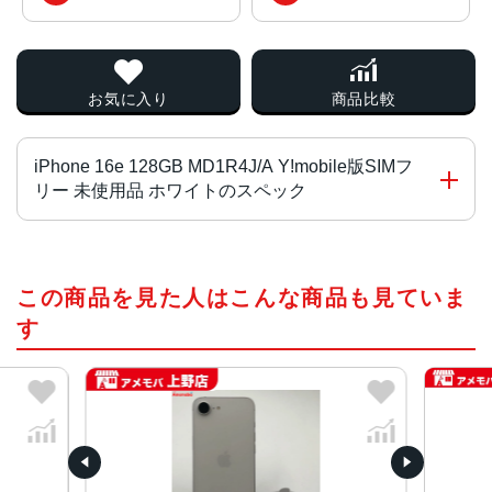
お気に入り
商品比較
iPhone 16e 128GB MD1R4J/A Y!mobile版SIMフ
リー 未使用品 ホワイトのスペック
チップ・プロセッサー
この商品を見た人はこんな商品も見ていま
A18チップ
2つの高性能コアと4つの高効率コアを搭載した新しい6コア
す
CPU
新しい4コアGPU
新しい16コアNeural Engine
液晶
6.1インチ(Super Retina XDRディスプレイ)