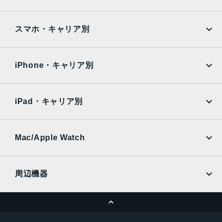
顔認証
Google Pixel
Xperia
iPad
iPad mini
AQUOS
Xiaomi
スマホ・キャリア別
iPad Air
iPad Pro
OPPO
Android
docomo
au
Surface
Galaxy Tab
iPhone・キャリア別
SoftBank
楽天モバイル
Xiaomi Tablet
docomo
au
Ymobile
SIMフリー
iPad・キャリア別
SoftBank
楽天モバイル
UQmobile
au
SoftBank
Ymobile
SIMフリー
Mac/Apple Watch
docomo
Wi-Fi
UQmobile
MacBook
MacBook Air
周辺機器
MacBook Pro
iMac
ページトップへ
Apple Pencil
Keyboard
Mac mini
Mac Studio