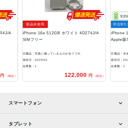
サイズ・重さ
71.5×146.7×7.8mm ・170g
93
新品未使用
中古Bラ
カラー
R4J/A
iPhone 16e 512GB ホワイト 4D274J/A
iPhone
ブラック、ホワイト
SIMフリー
Apple
容量
128GB
付属品：写真に載っているものが全てです。
付属品：本
256GB
発売日：2025/02
発売日：202
在庫数：1
在庫数：1
512GB
0
122,000
円
円
（税込）
（税込）
アウトカメラ
シングルカメラ
4800万画素
インカメラ
スマートフォン
1200万画素
iPhone
Galaxy
生体認証
タブレット