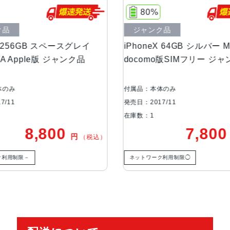
液晶
5.8インチ(2436ｘ1125)有機EL
80%
ジャンク品
アウトカメラ
1,200万画素
 スペースグレイ
iPhoneX 64GB シルバー MQAY2J/A
版 ジャンク品
docomo版SIMフリー ジャンク品
生体認証
FaceID
発売日
2017年11月3日
付属品：本体のみ
発売日：2017/11
在庫数：1
800
7,800
円
円
（税込）
（税込）
ネットワーク利用制限◯