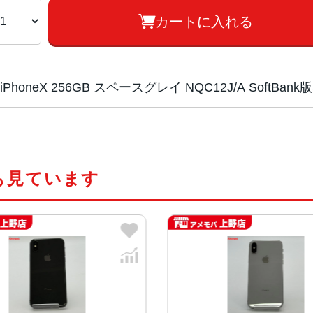
カートに入れる
iPhoneX 256GB スペースグレイ NQC12J/A SoftB
チップ・プロセッ
Apple A11 Bionic
サー
も見ています
カラー
スペースグレイ、シルバー
容量
64GB、256GB
サイズ・重さ
143.6×70.9×7.7mm ・174g