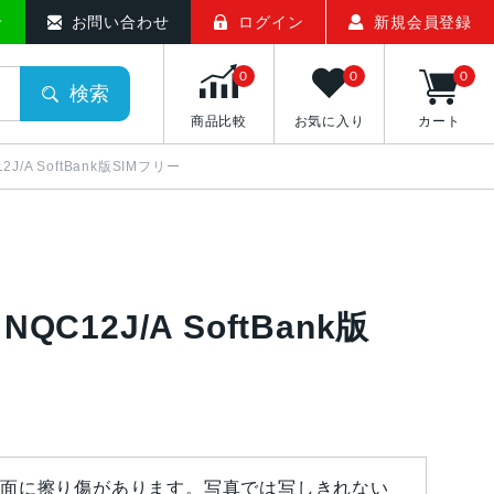
せ
お問い合わせ
ログイン
新規会員登録
0
0
0
検索
商品比較
お気に入り
カート
2J/A SoftBank版SIMフリー
QC12J/A SoftBank版
面に擦り傷があります。写真では写しきれない