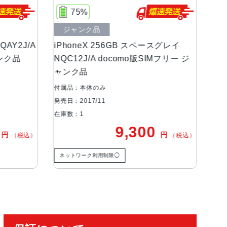
ディスプレイ
75%
97%
ジャンク品
ジャンク品
iPhoneX 256GB スペースグレイ
iPhoneX 2
NQC12J/A docomo版SIMフリー ジ
MQC12J/A S
ャンク品
付属品：本体のみ
付属品：本体のみ
発売日：2017/11
発売日：2017/11
在庫数：1
在庫数：1
9,300
円
（税込）
ネットワーク利用制限◯
ネットワーク利用制