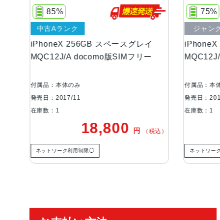
85%
75%
中古Aランク
ジャンク品
honeX 256GB スペースグレイ
iPhoneX 256GB
C12J/A docomo版SIMフリー
MQC12J/A Apple
品：本体のみ
付属品：本体のみ
日：2017/11
発売日：2017/11
数：1
在庫数：1
18,800
8,
円
（税込）
ットワーク利用制限◯
ネットワーク利用制限－
ご利用ガイド