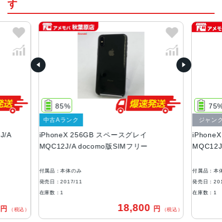
す
カラー
スペースグレイ、シルバー
容量
64GB、256GB
サイズ・重さ
143.6×70.9×7.7mm ・174g
85%
75
液晶
中古Aランク
ジャン
5.8インチ(2436ｘ1125)有機ELディスプレイ
J/A
iPhoneX 256GB スペースグレイ
iPhon
アウトカメラ
MQC12J/A docomo版SIMフリー
MQC12J
1,200万画素
付属品：本体のみ
付属品：本
生体認証
発売日：2017/11
発売日：201
FaceID
在庫数：1
在庫数：1
0
18,800
円
円
発売日
（税込）
（税込）