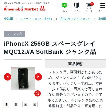
iPhoneX 256GB スペースグレイ MQC12J/A SoftBank ジャンク品 | 中古スマホ販売のアメモバマーケット
0
アメモバマーケット
Line
ガイド
カート
メニュー
HOME
スマートフォン（本体）
iPhone（アイフォン）
SoftBan
ジャンク品
iPhoneX 256GB スペースグレイ
MQC12J/A SoftBank ジャンク品
商品状態
ジャンク品、画面剥がれがあるた
め、ジャンク品としての出品とな
ります。バッテリー非純正、本体
に少々傷あり。写真では写しきれ
ない部分もございますので、ご了
承ください。 ※ジャンク品のため
修理前提・部品取り・研究用にお