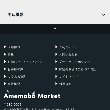
docomo
Wi-Fi
UQmobile
MacBook
MacBook Air
周辺機器
MacBook Pro
iMac
ページトップへ
Apple Pencil
Keyboard
Mac mini
Mac Studio
充電器
iPadケース
Mac Pro
Apple Watch
店舗情報
ご利用ガイド
特集
お問い合わせ
お知らせ・キャンペーン
プライバシーポリシー
お客様の声
特定商取引法に基づく表記
よくある質問
サイトマップ
会社概要
利用規約
〒110-0005
東京都台東区上野4-7-8 アメ横センタービル1F-27