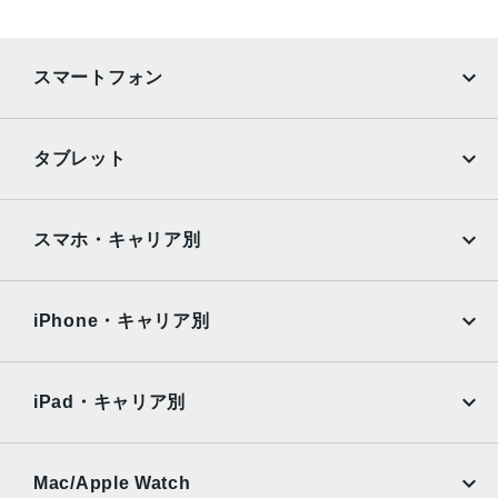
2017年11月3日
スマートフォン
iPhone
Galaxy
タブレット
Google Pixel
Xperia
iPad
iPad mini
AQUOS
Xiaomi
スマホ・キャリア別
iPad Air
iPad Pro
OPPO
Android
docomo
au
Surface
Galaxy Tab
iPhone・キャリア別
SoftBank
楽天モバイル
Xiaomi Tablet
docomo
au
Ymobile
SIMフリー
iPad・キャリア別
SoftBank
楽天モバイル
UQmobile
au
SoftBank
Ymobile
SIMフリー
Mac/Apple Watch