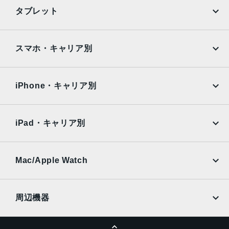
iPhone
Galaxy
タブレット
Google Pixel
Xperia
iPad
iPad mini
AQUOS
Xiaomi
スマホ・キャリア別
iPad Air
iPad Pro
OPPO
Android
docomo
au
Surface
Galaxy Tab
iPhone・キャリア別
SoftBank
楽天モバイル
Xiaomi Tablet
docomo
au
Ymobile
SIMフリー
iPad・キャリア別
SoftBank
楽天モバイル
UQmobile
au
SoftBank
Ymobile
SIMフリー
Mac/Apple Watch
docomo
Wi-Fi
UQmobile
MacBook
MacBook Air
周辺機器
MacBook Pro
iMac
ページトップへ
Apple Pencil
Keyboard