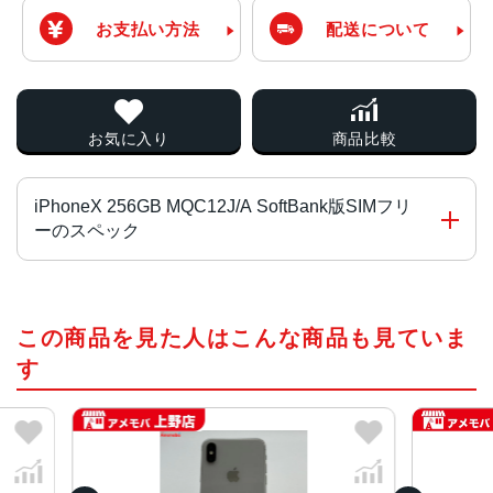
お支払い方法
配送について
お気に入り
商品比較
iPhoneX 256GB MQC12J/A SoftBank版SIMフリ
ーのスペック
チップ・プロセッサー
この商品を見た人はこんな商品も見ていま
Apple A11 Bionic
す
カラー
スペースグレイ、シルバー
容量
64GB、256GB