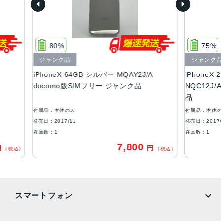
サイズ・重さ
143.6×70.9×7.7mm ・174g
80%
75%
液晶
ャンク品
ジャンク品
5.8インチ(2436ｘ1125)有機ELディスプレイ
honeX 64GB シルバー MQAY2J/A
iPhoneX 256GB スペ
アウトカメラ
como版SIMフリー ジャンク品
NQC12J/A docomo版
品
1,200万画素
品：本体のみ
付属品：本体のみ
生体認証
：2017/11
発売日：2017/11
FaceID
数：1
在庫数：1
7,800
円
発売日
（税込）
2017年11月3日
スマートフォン