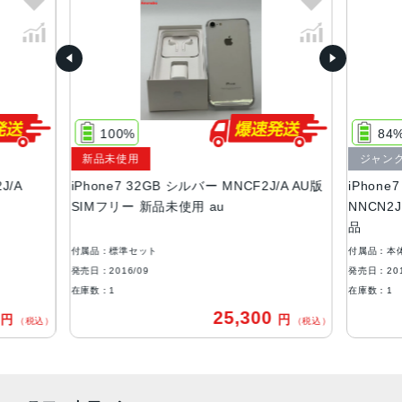
ゴールド、ゴールド
容量
32GB、128GB、256GB
サイズ・重さ
138.3×67.1×7.1mm ・138g
100%
84
液晶
新品未使用
ジャン
J/A
iPhone7 32GB シルバー MNCF2J/A AU版
iPhon
Retina HDディスプレイIPSテクノロジー搭載4.7インチ
SIMフリー 新品未使用 au
NNCN2J
（対角）ワイドスクリーンLCD Multi‑Touchディスプレイ1,
品
334 x 750ピクセル解像度、326ppi1,400:1コントラスト比
（標準）
付属品：標準セット
付属品：本
発売日：2016/09
発売日：201
アウトカメラ
在庫数：1
在庫数：1
1,200万画素f1.8最大5倍のデジタルズーム
0
25,300
円
円
（税込）
（税込）
生体認証
ホームボタンに内蔵された指紋認証センサー