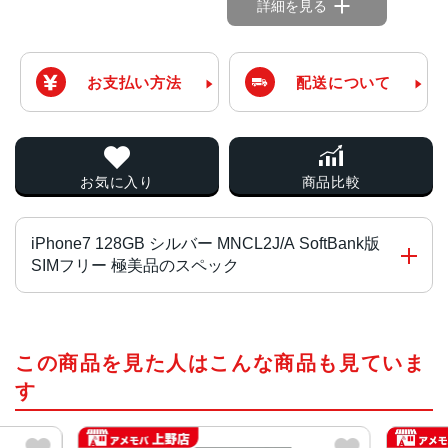
詳細を見る
お支払い方法
配送について
お気に入り
商品比較
iPhone7 128GB シルバー MNCL2J/A SoftBank版
SIMフリー 極美品のスペック
チップ・プロセッサー
この商品を見た人はこんな商品も見ていま
Apple A10 Fusion組み込み型M10モーションコプロセッサ
す
カラー
ブラック、ジェットブラック、シルバー、レッド、ローズ