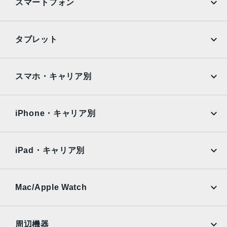
発売日
スマートフォン
2016年9月16日
iPhone
Galaxy
タブレット
Google Pixel
Xperia
iPad
iPad mini
AQUOS
Xiaomi
スマホ・キャリア別
iPad Air
iPad Pro
OPPO
Android
docomo
au
Surface
Galaxy Tab
iPhone・キャリア別
SoftBank
楽天モバイル
Xiaomi Tablet
docomo
au
Ymobile
SIMフリー
iPad・キャリア別
SoftBank
楽天モバイル
UQmobile
au
SoftBank
Ymobile
SIMフリー
Mac/Apple Watch
docomo
Wi-Fi
UQmobile
MacBook
MacBook Air
周辺機器