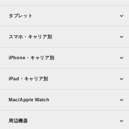
発売日
2015年9月25日
iPhone
Galaxy
タブレット
Google Pixel
Xperia
iPad
iPad mini
AQUOS
Xiaomi
スマホ・キャリア別
iPad Air
iPad Pro
OPPO
Android
docomo
au
Surface
Galaxy Tab
iPhone・キャリア別
SoftBank
楽天モバイル
Xiaomi Tablet
docomo
au
Ymobile
SIMフリー
iPad・キャリア別
SoftBank
楽天モバイル
UQmobile
au
SoftBank
Ymobile
SIMフリー
Mac/Apple Watch
docomo
Wi-Fi
UQmobile
MacBook
MacBook Air
周辺機器
MacBook Pro
iMac