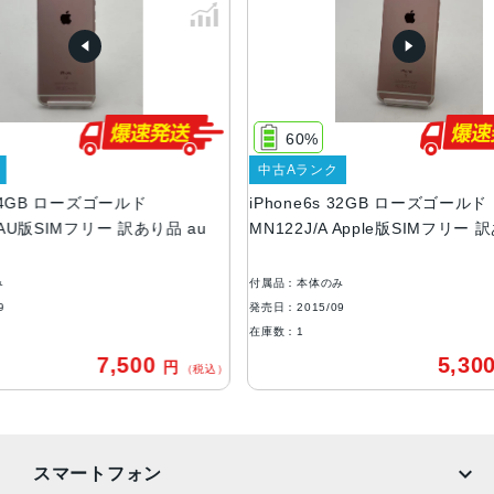
容量
16GB、32GB、64GB、128GB
サイズ・重さ
138.3×67.1×7.1mm ・143g
60%
液晶
中古Aランク
ーズゴールド
iPhone6s 32GB ローズゴールド
3D Touch搭載Retina HDディスプレイIPSテクノロジー搭
フリー 訳あり品 au
MN122J/A Apple版SIMフリー 訳あり品
載4.7インチ（対角）ワイドスクリーンLCD Multi‑Touchデ
ィスプレイ1,334 x 750ピクセル解像度、326ppi1,400:1コ
ントラスト比（標準）最大輝度500cd/m2（標準）フルsRG
付属品：本体のみ
B規格広視野角のためのデュアルドメインピクセル
発売日：2015/09
在庫数：1
アウトカメラ
7,500
5,300
円
円
（税込）
（税込）
1,200万画素f2.2最大5倍のデジタルズーム
生体認証
ホームボタンに内蔵された指紋認証センサー
スマートフォン