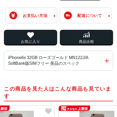
お支払い方法
配送について
お気に入り
商品比較
iPhone6s 32GB ローズゴールド MN122J/A
SoftBank版SIMフリー 美品のスペック
チップ・プロセッサー
この商品を見た人はこんな商品も見ていま
64ビットアーキテクチャ搭載A9チップ組み込み型M9モーシ
ョンコプロセッサ
す
カラー
ローズゴールド、シルバー、ゴールド、ブラック