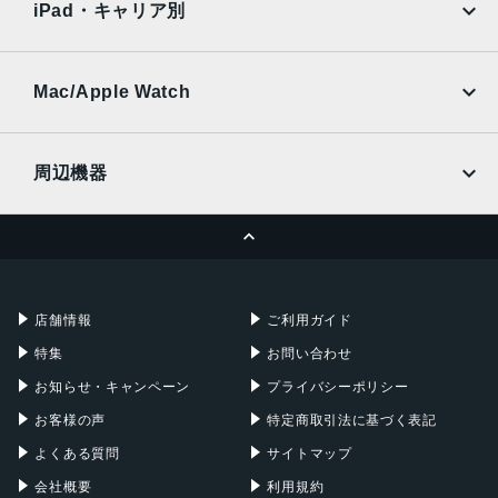
Ymobile
SIMフリー
iPad・キャリア別
SoftBank
楽天モバイル
UQmobile
au
SoftBank
Ymobile
SIMフリー
Mac/Apple Watch
docomo
Wi-Fi
UQmobile
MacBook
MacBook Air
周辺機器
MacBook Pro
iMac
ページトップへ
Apple Pencil
Keyboard
Mac mini
Mac Studio
充電器
iPadケース
Mac Pro
Apple Watch
店舗情報
ご利用ガイド
特集
お問い合わせ
お知らせ・キャンペーン
プライバシーポリシー
お客様の声
特定商取引法に基づく表記
よくある質問
サイトマップ
会社概要
利用規約