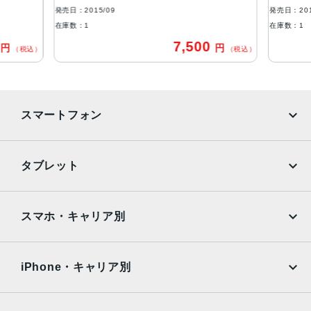
B規格広視野角のためのデュアルドメインピクセル
発売日：2015/09
発売日：201
在庫数：1
在庫数：1
アウトカメラ
0
7,500
円
円
（税込）
（税込）
1,200万画素f2.2最大5倍のデジタルズーム
生体認証
ホームボタンに内蔵された指紋認証センサー
スマートフォン
発売日
2015年9月25日
iPhone
Galaxy
タブレット
Google Pixel
Xperia
iPad
iPad mini
AQUOS
Xiaomi
スマホ・キャリア別
iPad Air
iPad Pro
OPPO
Android
docomo
au
Surface
Galaxy Tab
iPhone・キャリア別
SoftBank
楽天モバイル
Xiaomi Tablet
docomo
au