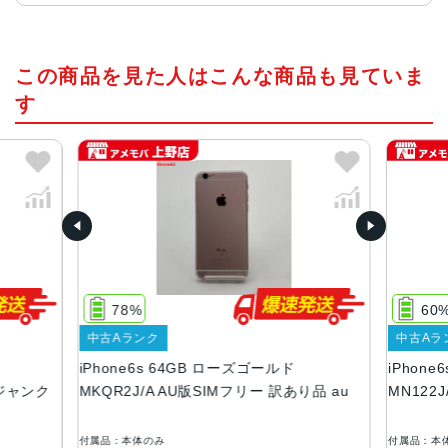
チップ・プロセッサー
この商品を見た人はこんな商品も見ていま
64ビットアーキテクチャ搭載A9チップ組み込み型M9モーシ
ョンコプロセッサ
す
カラー
ローズゴールド、シルバー、ゴールド、ブラック
容量
16GB、32GB、64GB、128GB
サイズ・重さ
138.3×67.1×7.1mm ・143g
78%
60
液晶
中古Aランク
中古Aラ
iPhone6s 64GB ローズゴールド
iPhon
3D Touch搭載Retina HDディスプレイIPSテクノロジー搭
 ジャンク
MKQR2J/A AU版SIMフリー 訳あり品 au
MN122
載4.7インチ（対角）ワイドスクリーンLCD Multi‑Touchデ
ィスプレイ1,334 x 750ピクセル解像度、326ppi1,400:1コ
ントラスト比（標準）最大輝度500cd/m2（標準）フルsRG
付属品：本体のみ
付属品：本