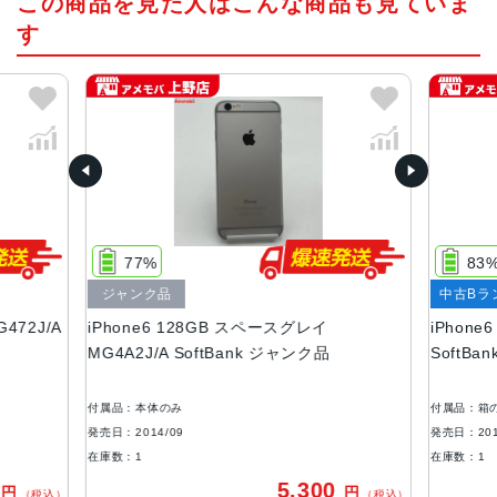
この商品を見た人はこんな商品も見ていま
64ビットアーキテクチャ搭載A8チップM8モーションコプロ
セッサ
す
カラー
スペースグレイ、シルバー、ゴールド
容量
16GB、64GB、128GB
サイズ・重さ
138.1×67×7.1mm ・129g
77%
83
液晶
ジャンク品
中古Bラ
472J/A
iPhone6 128GB スペースグレイ
iPhone
Retina HDディスプレイIPSテクノロジー搭載4.7インチ
MG4A2J/A SoftBank ジャンク品
SoftBan
（対角）LEDバックライトワイドスクリーンMulti-Touchデ
ィスプレイ1,334 x 750ピクセル解像度、326ppi1,400:1コ
ントラスト比（標準）最大輝度500cd/m2（標準）フルsRG
付属品：本体のみ
付属品：箱
B規格
発売日：2014/09
発売日：201
在庫数：1
在庫数：1
アウトカメラ
0
5,300
円
円
（税込）
（税込）