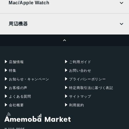
Ymobile
SIMフリー
Mac/Apple Watch
docomo
Wi-Fi
UQmobile
MacBook
MacBook Air
周辺機器
MacBook Pro
iMac
ページトップへ
Apple Pencil
Keyboard
Mac mini
Mac Studio
充電器
iPadケース
Mac Pro
Apple Watch
店舗情報
ご利用ガイド
特集
お問い合わせ
お知らせ・キャンペーン
プライバシーポリシー
お客様の声
特定商取引法に基づく表記
よくある質問
サイトマップ
会社概要
利用規約