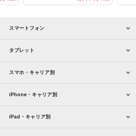
8メガピクセルiSightカメラ（1.5ミクロンのピクセルを使
用）Focus Pixelsを使ったオートフォーカスƒ/2.2の開口部
光学式手ぶれ補正（iPhone 6 Plusのみ）True Toneフラッ
シュ
スマートフォン
生体認証
ホームボタンに内蔵された指紋認証センサー
iPhone
Galaxy
タブレット
発売日
Google Pixel
Xperia
2014年9月19日
iPad
iPad mini
AQUOS
Xiaomi
スマホ・キャリア別
iPad Air
iPad Pro
OPPO
Android
docomo
au
Surface
Galaxy Tab
iPhone・キャリア別
SoftBank
楽天モバイル
Xiaomi Tablet
docomo
au
Ymobile
SIMフリー
iPad・キャリア別
SoftBank
楽天モバイル
UQmobile
au
SoftBank