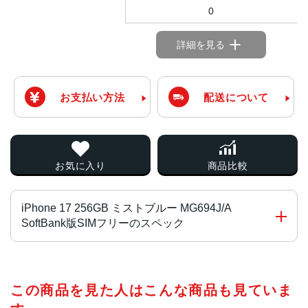
0
詳細を見る
お支払い方法
配送について
お気に入り
商品比較
iPhone 17 256GB ミストブルー MG694J/A
SoftBank版SIMフリーのスペック
チップ・プロセッサー
この商品を見た人はこんな商品も見ていま
A19 チ ッ プ
2つの高性能コアと4つの高効率コアを搭載した6コアCPU