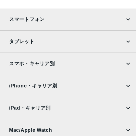
カメラ
48MP Fusionメイン：26mm、ƒ/1.6絞り値、センサーシフ
スマートフォン
ト光学式手ぶれ補正、100% Focus Pixels、超高解像度の
写真（24MPと48MP）に対 応
12MPの光学2倍望遠での撮影時：52mm、ƒ/1.6絞り値、セ
iPhone
Galaxy
タブレット
ンサーシフト光学式手ぶれ補正、100% Focus Pixels
Google Pixel
Xperia
48MP Fusion超広角：13mm、ƒ/2.2絞り値と120°視野角、
Hybrid Focus Pixels、超高解像度の写真（24MPと48MP）
iPad
iPad mini
AQUOS
Xiaomi
スマホ・キャリア別
に対 応
2倍の光学ズームイン、2倍の光学ズームアウト、4倍の光学
iPad Air
iPad Pro
OPPO
Android
ズームレ ン ジ最大10倍のデジタルズ ー ム
docomo
au
Surface
Galaxy Tab
iPhone・キャリア別
フロントカメラ
SoftBank
楽天モバイル
Xiaomi Tablet
18MPセンターフレームカメラƒ/1.9絞り値
docomo
au
Ymobile
SIMフリー
iPad・キャリア別
生体認証
SoftBank
楽天モバイル
センターフレームフロントカメラのTrueDepthテクノロジ
UQmobile
au
SoftBank
ーによる有 効 化
Ymobile
SIMフリー
Mac/Apple Watch