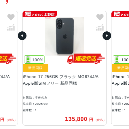
す
Neural Acceleratorを搭載した5コアGPU
16コアNeural Engine
カラー
ブラック、ホワイト、ミストブルー、セージ、ラベンダー
容量
256GB、512GB
100%
10
液晶
新品同様
新品同
Super Retina XDR デ ィ ス プ レ イ6.3インチ（対角）オール
4J/A
iPhone 17 256GB ブラック MG674J/A
iPhone
スクリーンOLEDデ ィ ス プ レ イ
Apple版SIMフリー 新品同様
Apple
サイズ・重さ
149.6×71.5×7.95mm・177g
付属品：本体のみ
付属品：本
発売日：2025/09
発売日：202
防沫性能、耐水性能、防塵性能
在庫数：1
在庫数：1
IEC規格60529にもとづくIP68等級（最大水深6メートルで
0
135,800
円
円
（税込）
（税込）
最大3 0 分 間 ）