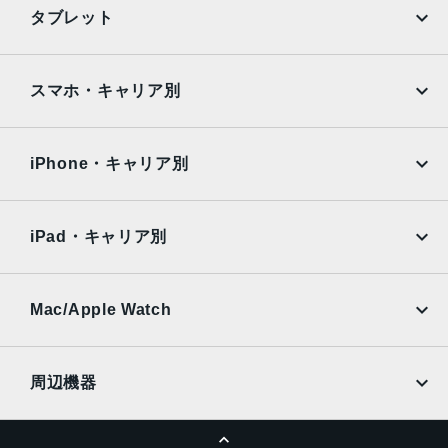
iPhone
Galaxy
Focus Pixels12MP超広角：13mm、ƒ/2.2絞り値と120°視
タブレット
野角、100% Focus Pixels2倍の光学ズームイン、2倍の光
Google Pixel
Xperia
学ズームアウト、4倍の光学ズームレ ン ジ最大10倍のデジタ
ルズーム
iPad
iPad mini
AQUOS
Xiaomi
スマホ・キャリア別
TrueDepthカメラ
iPad Air
iPad Pro
OPPO
Android
12MPカメラƒ/1.9絞り値
docomo
au
Surface
Galaxy Tab
iPhone・キャリア別
生体認証
SoftBank
楽天モバイル
Xiaomi Tablet
TrueDepthカメラによる顔認識の有効化
docomo
au
Ymobile
SIMフリー
iPad・キャリア別
発売日
SoftBank
楽天モバイル
2024年9月20日
UQmobile
au
SoftBank
Ymobile
SIMフリー
Mac/Apple Watch
docomo
Wi-Fi
UQmobile
MacBook
MacBook Air
周辺機器
MacBook Pro
iMac
ページトップへ
Apple Pencil
Keyboard