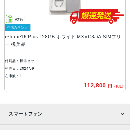
容量
128GB256GB512GB
92%
サイズ・重さ
中古Aランク
160.9×77.8×7.80mm ・199g
iPhone16 Plus 128GB ホワイト MXVC3J/A SIMフリ
液晶
ー 極美品
Super Retina XDRデ ィ ス プ レ イ6.7インチ（対角）オール
スクリーンOLEDデ ィ ス プ レ イ
付属品：標準セット
防沫性能、耐水性能、防塵性能
発売日：2024/09
在庫数：1
IEC規格60529にもとづくIP68等級（最大水深6メートルで
112,800
最大3 0 分 間 ）
円
（税込）
カメラ
48MP Fusion：26mm、ƒ/1.6絞り値、センサーシフト光学
式手ぶれ補正、100% Focus Pixels、超高解像度の写真（2
スマートフォン
4MPと48MP）に対 応12MPの2倍望遠での撮影時：52m
m、ƒ/1.6絞り値、センサーシフト光学式手ぶれ補正、100%