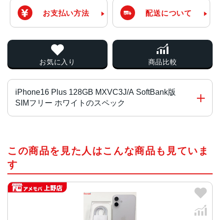
お支払い方法
配送について
お気に入り
商品比較
iPhone16 Plus 128GB MXVC3J/A SoftBank版
SIMフリー ホワイトのスペック
チップ・プロセッサー
この商品を見た人はこんな商品も見ていま
A18チップ2つの高性能コアと4つの高効率コアを搭載した
新しい6コアCPU新しい5コアGPU新しい16コアNeural En
す
gine
カラー
ブラック、ホワイト、ピンク、ティール、ウルトラマリン