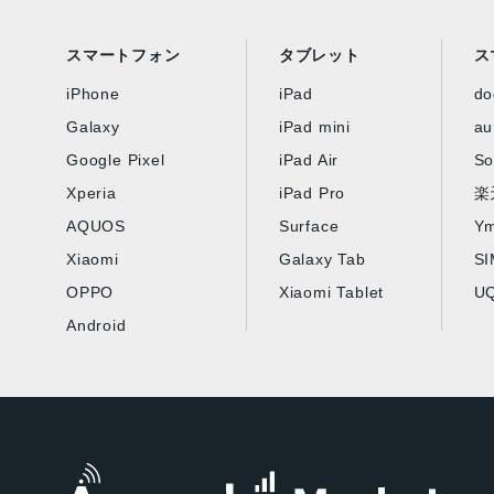
スマートフォン
タブレット
ス
iPhone
iPad
d
Galaxy
iPad mini
au
Google Pixel
iPad Air
So
Xperia
iPad Pro
楽
AQUOS
Surface
Ym
Xiaomi
Galaxy Tab
S
OPPO
Xiaomi Tablet
UQ
Android