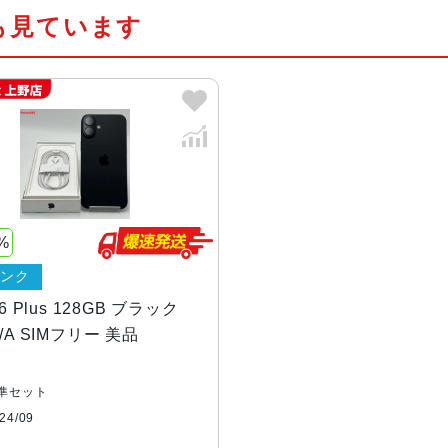
も見ています
カラー
ブラック、ホワイト、ピンク、ティ
容量
128GB256GB512GB
サイズ・重さ
160.9×77.8×7.80mm ・199g
液晶
Super Retina XDRデ ィ ス プ
%
デ ィ ス プ レ イ
ランク
防沫性能、耐水性
IEC規格60529にもとづくIP68等級
16 Plus 128GB ブラック
能、防塵性能
J/A SIMフリー 美品
カメラ
48MP Fusion：26mm、ƒ/1
準セット
cus Pixels、超高解像度の写真（
4/09
時：52mm、ƒ/1.6絞り値、センサーシ