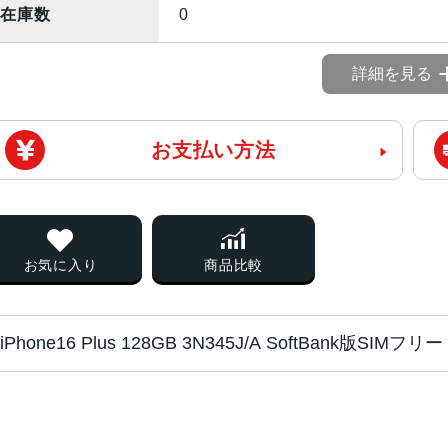
在庫数
0
詳細を見る
お支払い方法
お気に入り
商品比較
iPhone16 Plus 128GB 3N345J/A SoftBank版S
チップ・プロセッ
A18チップ2つの高性能コアと4つ
サー
コアGPU新しい16コアNeural Engi