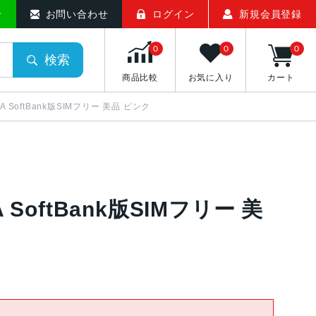
せ
お問い合わせ
ログイン
新規会員登録
0
0
0
検索
商品比較
お気に入り
カート
5J/A SoftBank版SIMフリー 美品 ピンク
J/A SoftBank版SIMフリー 美