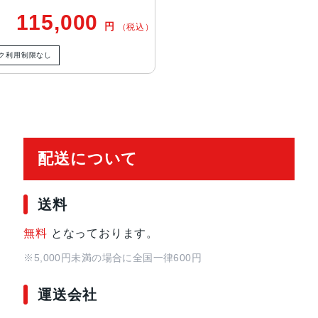
2MP超広角：13mm、ƒ/2.2絞り値と1
115,000
円
（税込）
ームイン、2倍の光学ズームアウト、
ーム
ク利用制限なし
TrueDepthカメラ
12MPカメラƒ/1.9絞り値
生体認証
TrueDepthカメラによる顔認識の
配送について
発売日
2024年9月20日
送料
無料
となっております。
※5,000円未満の場合に全国一律600円
運送会社