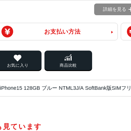
詳細を見る
お支払い方法
お気に入り
商品比較
iPhone15 128GB ブルー NTML3J/A SoftBank版S
チップ・プロセッ
A16 Bionicチップ2つの高性能
サー
PU16コアNeural Engine
も見ています