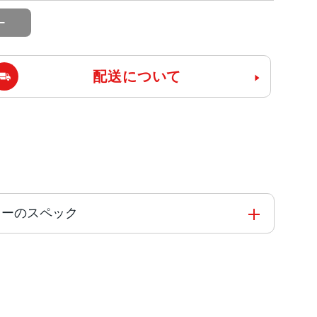
配送について
IMフリーのスペック
コアと4つの高効率コアを搭載した6コアCPU5コアG