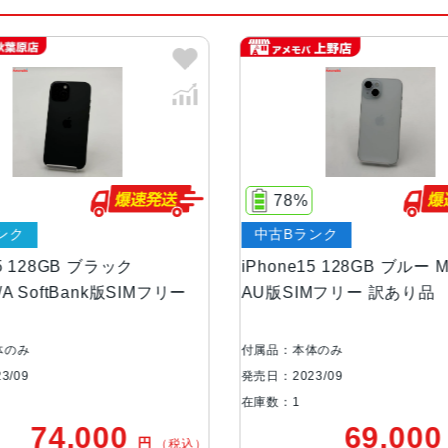
カラー
ブラック、ブルー、グリーン、イエ
容量
128GB256GB512GB
サイズ・重さ
147.6×71.6×7.80mm ・171g
液晶
6.1インチ（対角）オールスクリー
78%
ンク
中古Bランク
防沫性能、耐水性
IEC規格60529にもとづくIP68
能、防塵性能
15 128GB ブラック
iPhone15 128GB ブルー M
/A SoftBank版SIMフリー
AU版SIMフリー 訳あり品
カメラ
48MPメイン：26mm、ƒ/1.6絞
us Pixels、超高解像度の写真（24
体のみ
付属品：本体のみ
絞り値と120°視野角12MPの2倍
3/09
発売日：2023/09
m、ƒ/1.6絞り値、センサーシフト光学
在庫数：1
ズームイン、2倍の光学ズームアウ
74,000
69,00
円
（税込）