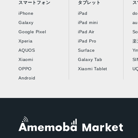
スマートフォン
タブレット
ス
iPhone
iPad
d
Galaxy
iPad mini
au
Google Pixel
iPad Air
So
Xperia
iPad Pro
楽
AQUOS
Surface
Ym
Xiaomi
Galaxy Tab
S
OPPO
Xiaomi Tablet
UQ
Android