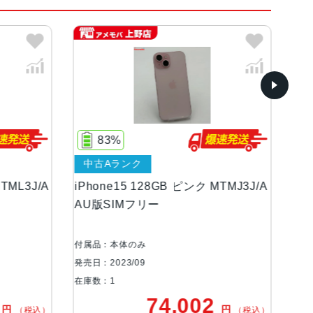
ロー、ピンク
ンOLEDディスプレイ
83%
中古Aランク
中
等級（最大水深6メートルで最大30分間）
TML3J/A
iPhone15 128GB ピンク MTMJ3J/A
iP
AU版SIMフリー
MT
り値、センサーシフト光学式手ぶれ補正、100% Foc
MPと48MP）に対応12MP超広角：13mm、ƒ/2.4
付属品：本体のみ
付属
望遠（クアッドピクセルセンサーを活用）：52m
発売日：2023/09
発売日
式手ぶれ補正、100% Focus Pixels2倍の光学
在庫数：1
在庫
ト、4倍の光学ズームレンジ最大10倍のデジタル
0
74,002
円
円
（税込）
（税込）