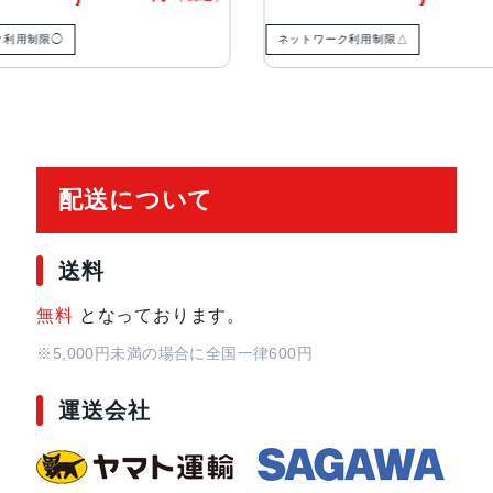
ズーム
ク利用制限◯
ネットワーク利用制限△
TrueDepthカメラ
12MPカメラƒ/1.9絞り値
生体認証
TrueDepthカメラによる顔認識の
発売日
2023年9月22日
配送について
送料
無料
となっております。
※5,000円未満の場合に全国一律600円
運送会社