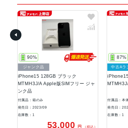
90%
87%
ジャンク品
中古Aラ
iPhone15 128GB ブラック
iPhone
MTMH3J/A Apple版SIMフリー ジャ
MTMH3J
ンク品
付属品：箱のみ
付属品：本
発売日：2023/09
発売日：202
在庫数：1
在庫数：1
53,000
円
税込）
（税込）