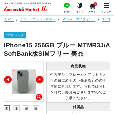
iPhone15 256GB ブルー MTMR3J/A SoftBank版SIMフリー 美品 | 中古スマホ販売のアメモバマーケット
0
アメモバマーケット
Line
ガイド
カート
メニュー
HOME
スマートフォン（本体）
iPhone（アイフォン）
SoftBan
中古Aランク
iPhone15 256GB ブルー MTMR3J/A
SoftBank版SIMフリー 美品
商品状態
中古美品。フレームとアウトカメ
ラの縁に若干の小傷あるものの全
体的にきれいです。写真では写し
きれない部分もございますのでご
了承ください。
付属品