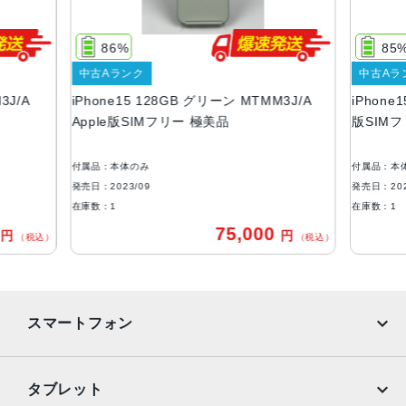
サイズ・重さ
147.6×71.6×7.80mm ・171g
86%
85
液晶
中古Aランク
中古Aラ
3J/A
iPhone15 128GB グリーン MTMM3J/A
iPhone
6.1インチ（対角）オールスクリーンOLEDディスプレイ
Apple版SIMフリー 極美品
版SIM
防沫性能、耐水性能、防塵性能
IEC規格60529にもとづくIP68等級（最大水深6メートルで
付属品：本体のみ
付属品：本
最大30分間）
発売日：2023/09
発売日：202
在庫数：1
在庫数：1
カメラ
0
75,000
円
円
（税込）
（税込）
48MPメイン：26mm、ƒ/1.6絞り値、センサーシフト光学
式手ぶれ補正、100% Focus Pixels、超高解像度の写真（2
4MPと48MP）に対応12MP超広角：13mm、ƒ/2.4絞り値と
120°視野角12MPの2倍望遠（クアッドピクセルセンサーを
スマートフォン
活用）：52mm、ƒ/1.6絞り値、センサーシフト光学式手ぶ
れ補正、100% Focus Pixels2倍の光学ズームイン、2倍の
光学ズームアウト、4倍の光学ズームレンジ最大10倍のデジ
iPhone
Galaxy
タブレット
タルズーム