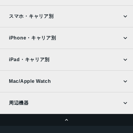
Google Pixel
Xperia
TrueDepthカメラ
iPad
iPad mini
AQUOS
Xiaomi
スマホ・キャリア別
12MPカメラƒ/1.9絞り値
iPad Air
iPad Pro
生体認証
OPPO
Android
docomo
au
TrueDepthカメラによる顔認識の有効化
Surface
Galaxy Tab
iPhone・キャリア別
SoftBank
楽天モバイル
発売日
Xiaomi Tablet
docomo
au
2023年9月22日
Ymobile
SIMフリー
iPad・キャリア別
SoftBank
楽天モバイル
UQmobile
au
SoftBank
Ymobile
SIMフリー
Mac/Apple Watch
docomo
Wi-Fi
UQmobile
MacBook
MacBook Air
周辺機器
MacBook Pro
iMac
ページトップへ
Apple Pencil
Keyboard
Mac mini
Mac Studio
充電器
iPadケース