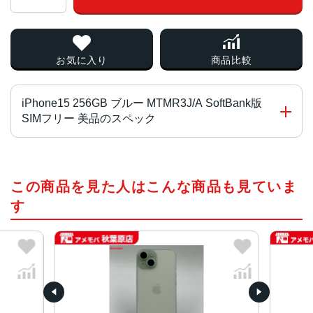
お気に入り
商品比較
iPhone15 256GB ブルー MTMR3J/A SoftBank版
SIMフリー 美品のスペック
チップ・プロセッサー
この商品を見た人はこんな商品も見ていま
A16 Bionicチップ2つの高性能コアと4つの高効率コアを搭
載した6コアCPU5コアGPU16コアNeural Engine
す
カラー
ブラック、ブルー、グリーン、イエロー、ピンク
容量
128GB256GB512GB