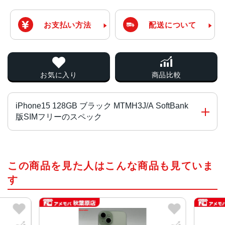
お支払い方法
配送について
お気に入り
商品比較
iPhone15 128GB ブラック MTMH3J/A SoftBank
版SIMフリーのスペック
チップ・プロセッサー
この商品を見た人はこんな商品も見ていま
A16 Bionicチップ2つの高性能コアと4つの高効率コアを搭
載した6コアCPU5コアGPU16コアNeural Engine
す
カラー
ブラック、ブルー、グリーン、イエロー、ピンク