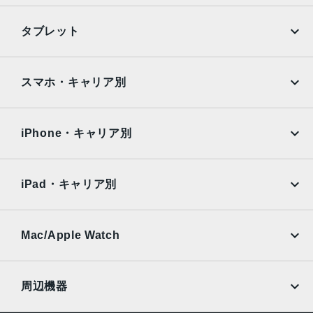
れ補正、100% Focus Pixels2倍の光学ズームイン、2倍の
光学ズームアウト、4倍の光学ズームレンジ最大10倍のデジ
iPhone
Galaxy
タブレット
タルズーム
Google Pixel
Xperia
TrueDepthカメラ
iPad
iPad mini
AQUOS
Xiaomi
スマホ・キャリア別
12MPカメラƒ/1.9絞り値
iPad Air
iPad Pro
生体認証
OPPO
Android
docomo
au
TrueDepthカメラによる顔認識の有効化
Surface
Galaxy Tab
iPhone・キャリア別
SoftBank
楽天モバイル
発売日
Xiaomi Tablet
docomo
au
2023年9月22日
Ymobile
SIMフリー
iPad・キャリア別
SoftBank
楽天モバイル
UQmobile
au
SoftBank
Ymobile
SIMフリー
Mac/Apple Watch
docomo
Wi-Fi
UQmobile
MacBook
MacBook Air
周辺機器
MacBook Pro
iMac