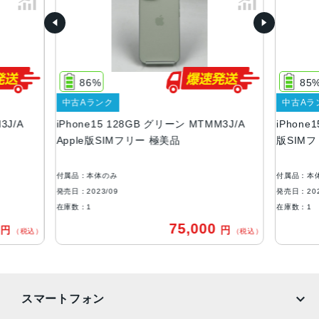
容量
128GB256GB512GB
サイズ・重さ
147.6×71.6×7.80mm ・171g
86%
85
液晶
中古Aランク
中古Aラ
3J/A
iPhone15 128GB グリーン MTMM3J/A
iPhone
6.1インチ（対角）オールスクリーンOLEDディスプレイ
Apple版SIMフリー 極美品
版SIM
防沫性能、耐水性能、防塵性能
IEC規格60529にもとづくIP68等級（最大水深6メートルで
付属品：本体のみ
付属品：本
最大30分間）
発売日：2023/09
発売日：202
在庫数：1
在庫数：1
カメラ
0
75,000
円
円
（税込）
（税込）
48MPメイン：26mm、ƒ/1.6絞り値、センサーシフト光学
式手ぶれ補正、100% Focus Pixels、超高解像度の写真（2
4MPと48MP）に対応12MP超広角：13mm、ƒ/2.4絞り値と
120°視野角12MPの2倍望遠（クアッドピクセルセンサーを
スマートフォン
活用）：52mm、ƒ/1.6絞り値、センサーシフト光学式手ぶ