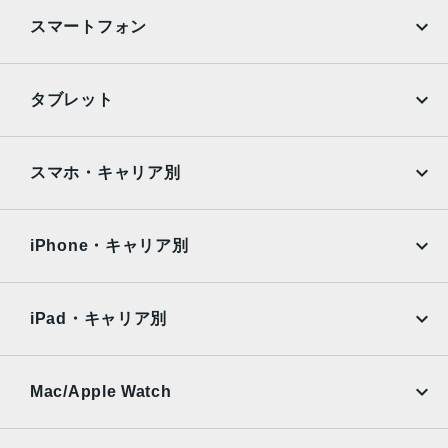
シフト光学式手ぶれ補正、100% Focus Pixels、超高解像
スマートフォン
度の写真（24MPと48MP）に対応12MP超広角：13mm、
ƒ/2.2絞り値と120°視野角、100% Focus Pixels12MPの2倍
望遠（クアッドピクセルセンサーを活用）：48mm、ƒ/1.78
iPhone
Galaxy
タブレット
絞り値、第2世代のセンサーシフト光学式手ぶれ補正、10
Google Pixel
Xperia
0% Focus Pixels12MPの3倍望遠：77mm、ƒ/2.8絞り値、
光学式手ぶれ補正3倍の光学ズームイン、2倍の光学ズーム
iPad
iPad mini
AQUOS
Xiaomi
スマホ・キャリア別
アウト、6倍の光学ズームレンジ最大15倍のデジタルズーム
iPad Air
iPad Pro
TrueDepthカメラ
OPPO
Android
docomo
au
12MPカメラƒ/1.9絞り値
Surface
Galaxy Tab
iPhone・キャリア別
SoftBank
楽天モバイル
生体認証
Xiaomi Tablet
docomo
au
TrueDepthカメラによる顔認識の有効化
Ymobile
SIMフリー
iPad・キャリア別
発売日
SoftBank
楽天モバイル
UQmobile
au
SoftBank
2023年9月23日
Ymobile
SIMフリー
Mac/Apple Watch
docomo
Wi-Fi
UQmobile