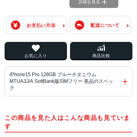
詳細を見る
お支払い方法
配送について
お気に入り
商品比較
iPhone15 Pro 128GB ブルーチタニウム
MTUA3J/A SoftBank版SIMフリー 美品のスペッ
ク
チップ・プロセッサー
この商品を見た人はこんな商品も見ていま
A17 Proチップ2つの高性能コアと4つの高効率コアを搭載
した新しい6コアCPU新しい6コアGPU新しい16コアNeural
す
Engine