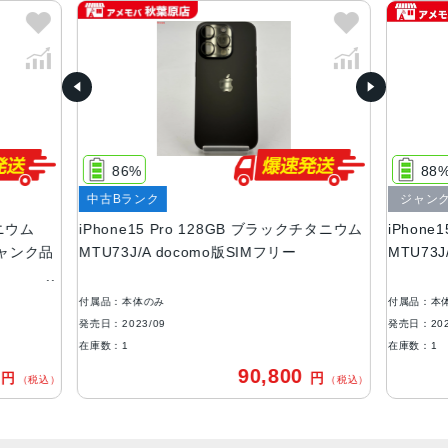
カラー
ブラックチタニウム、ホワイトチタニウム、ブルーチタニ
ウム、ナチュラルチタニウム
容量
128GB256GB512GB1TB
86%
88
サイズ・重さ
中古Bランク
ジャン
146.6 ×70.6 ×8.25mm ・187g
タニウム
iPhone15 Pro 128GB ブラックチタニウム
iPhon
液晶
ジャンク品
MTU73J/A docomo版SIMフリー
MTU73
6.1インチ（対角）オールスクリーンOLEDディスプレイ
付属品：本体のみ
付属品：本
防沫性能、耐水性能、防塵性能
発売日：2023/09
発売日：202
IEC規格60529にもとづくIP68等級（最大水深6メートルで
在庫数：1
在庫数：1
最大30分間）
0
90,800
円
円
（税込）
（税込）
カメラ
48MPメイン：24mm、ƒ/1.78絞り値、第2世代のセンサー