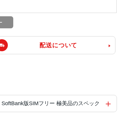
配送について
J/A SoftBank版SIMフリー 極美品のスペック
と4つの高効率コアを搭載した新しい6コアCPU新し
gine