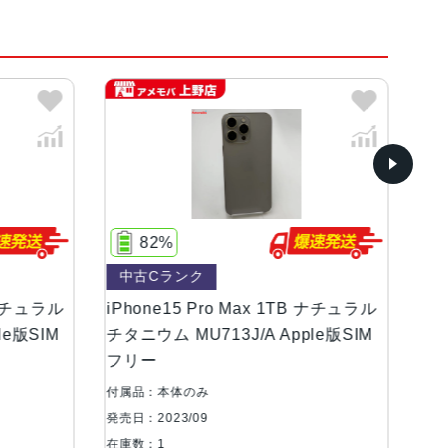
ニウム、ブルーチタニウム、ナチュラルチタニ
82%
85%
ンOLEDディスプレイ
中古Cランク
中古Bランク
等級（最大水深6メートルで最大30分間）
hone15 Pro Max 1TB ナチュラル
iPhone15 Pro Ma
タニウム MU713J/A Apple版SIM
タニウム MU6T3J/A 
リー
リー
8絞り値、第2世代のセンサーシフト光学式手ぶれ補
属品：本体のみ
付属品：箱のみ
高解像度の写真（24MPと48MP）に対応12MP超広
日：2023/09
発売日：2023/09
角、100% Focus Pixels12MPの2倍望遠（クア
庫数：1
在庫数：1