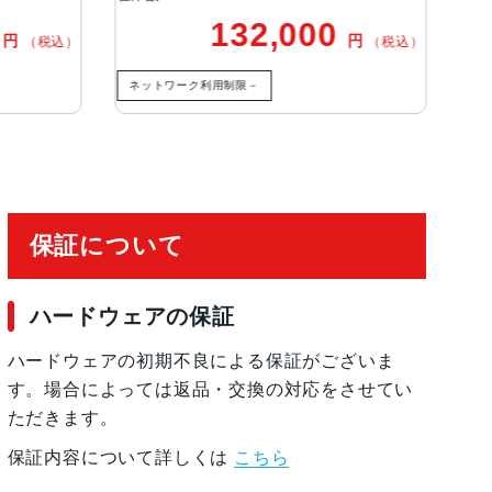
m、ƒ/1.78絞り値、第2世代のセンサーシフト
132,000
127
円
（税込）
xels12MPの5倍望遠：120mm、ƒ/2.8絞り値、3
とオートフォーカス、テトラプリズムのデザイン
ネットワーク利用制限－
ネットワーク利用制限－
ームアウト、10倍の光学ズームレンジ最大25倍
保証について
有効化
ハードウェアの保証
ハードウェアの初期不良による保証がございま
す。場合によっては返品・交換の対応をさせてい
ただきます。
保証内容について詳しくは
こちら