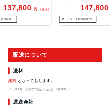
ッドピクセルセンサーを活用）：48m
0
147,800
円
円
（税込）
（税込）
光学式手ぶれ補正、100% Focus Pi
Dセンサーシフト光学式手ぶれ補正
ネットワーク利用制限なし
5倍の光学ズームイン、2倍の光学ズ
のデジタルズーム
TrueDepthカメラ
12MPカメラƒ/1.9絞り値
配送について
生体認証
TrueDepthカメラによる顔認識の
送料
発売日
2023年9月23日
無料
となっております。
※5,000円未満の場合に全国一律600円
運送会社