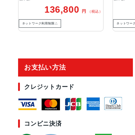
136,800
137,80
円
（税込）
ク利用制限△
ネットワーク利用制限－
ご利用ガイド
お支払い方法
クレジットカード
コンビニ決済