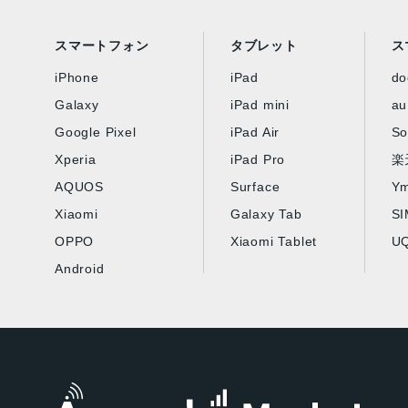
スマートフォン
タブレット
ス
iPhone
iPad
d
Galaxy
iPad mini
au
Google Pixel
iPad Air
So
Xperia
iPad Pro
楽
AQUOS
Surface
Ym
Xiaomi
Galaxy Tab
S
OPPO
Xiaomi Tablet
UQ
Android