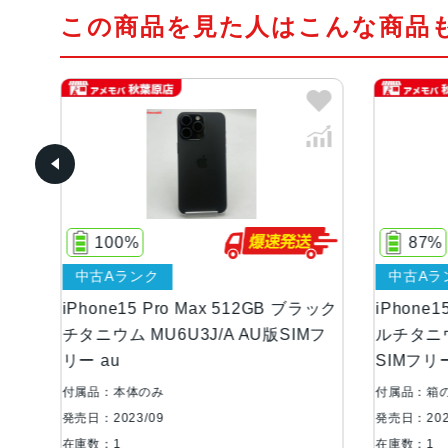
この商品を見た人はこんな商品
%
87%
ランク
中古Aランク
15 Pro Max 512GB ブラック
iPhone15 Pro Max 51
 MU6U3J/A AU版SIMフ
ルチタニウム MU6W3J/A A
SIMフリー 極美品
体のみ
付属品：箱のみ
3/09
発売日：2023/09
在庫数：1