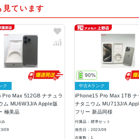
も見ています
カラー
ブラックチタニウム、ホワイトチタ
ウム
容量
256GB512GB1TB
サイズ・重さ
159.9 ×76.7 ×8.25mm ・221g
90%
液晶
6.7インチ（対角）オールスクリー
中古Aランク
防沫性能、耐水性
IEC規格60529にもとづくIP68
2GB ナチュラ
iPhone15 Pro Max 1TB ナチュラル
iP
能、防塵性能
pple版
チタニウム MU713J/A Apple版SIM
チ
フリー 新品同様
フ
カメラ
48MPメイン：24mm、ƒ/1.7
付属品：標準セット
付
正、100% Focus Pixels、超
発売日：2023/09
発売
角：13mm、ƒ/2.2絞り値と120°視野
在庫数：1
在