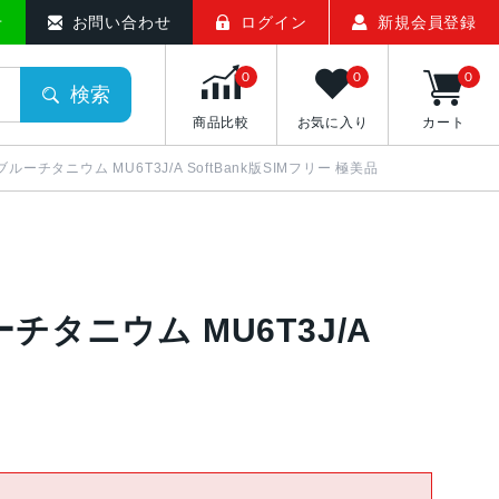
ト
せ
お問い合わせ
ログイン
新規会員登録
0
0
0
検索
商品比較
お気に入り
カート
6GB ブルーチタニウム MU6T3J/A SoftBank版SIMフリー 極美品
ブルーチタニウム MU6T3J/A