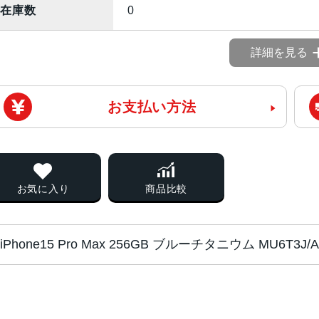
在庫数
0
詳細を見る
お支払い方法
お気に入り
商品比較
iPhone15 Pro Max 256GB ブルーチタニウム MU6T3
チップ・プロセッ
A17 Proチップ2つの高性能コア
サー
い6コアGPU新しい16コアNeural En