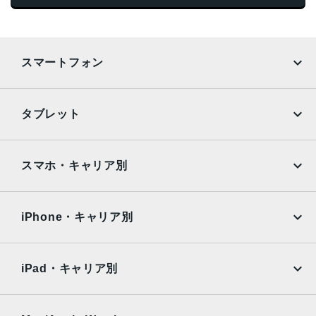
スマートフォン
iPhone
Galaxy
タブレット
Google Pixel
Xperia
iPad
iPad mini
AQUOS
Xiaomi
スマホ・キャリア別
iPad Air
iPad Pro
OPPO
Android
docomo
au
Surface
Galaxy Tab
iPhone・キャリア別
SoftBank
楽天モバイル
Xiaomi Tablet
docomo
au
Ymobile
SIMフリー
iPad・キャリア別
SoftBank
楽天モバイル
UQmobile
au
SoftBank