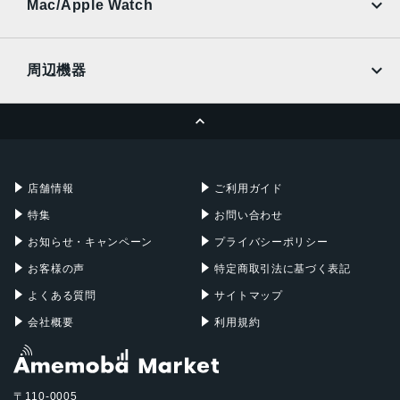
Ymobile
SIMフリー
Mac/Apple Watch
docomo
Wi-Fi
UQmobile
MacBook
MacBook Air
周辺機器
MacBook Pro
iMac
ページトップへ
Apple Pencil
Keyboard
Mac mini
Mac Studio
充電器
iPadケース
Mac Pro
Apple Watch
店舗情報
ご利用ガイド
特集
お問い合わせ
お知らせ・キャンペーン
プライバシーポリシー
お客様の声
特定商取引法に基づく表記
よくある質問
サイトマップ
会社概要
利用規約
〒110-0005