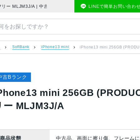
nk版SIMフリー MLJM3J/A | 中古スマホ販売のアメモバマーケット
LINEで簡単お問い合わ
）
SoftBank
iPhone13 mini
iPhone13 mini 256GB (PRO
中古Bランク
Phone13 mini 256GB (PROD
ー MLJM3J/A
商品状態
中古品、画面に擦り傷、フレームに