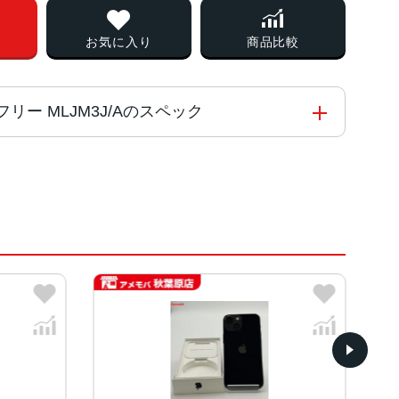
お気に入り
商品比較
版SIMフリー MLJM3J/Aのスペック
能コアと4つの高効率コアを搭載した新しい6コアCPU
 Engine
イト、ミッドナイト、ブルー、ピンク、グリーン