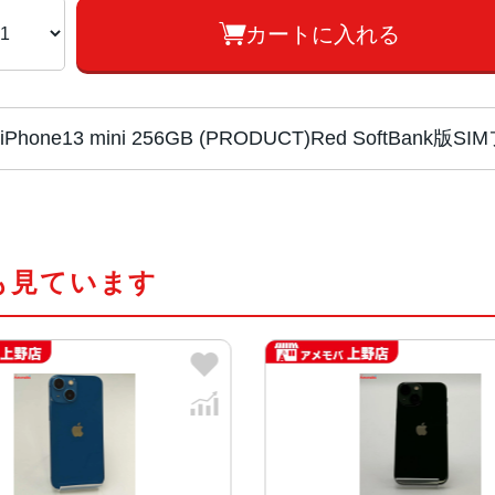
カートに入れる
iPhone13 mini 256GB (PRODUCT)Red SoftBank
チップ・プロセッ
A15 Bionicチップ2つの高性
サー
新しい4コアGPU新しい16コアNeural
も見ています
カラー
(PRODUCT)RED 、スターラ
容量
128GB、256GB、512GB
サイズ・重さ
131.5×64.2×7.65mm ・140g