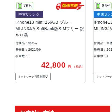
86%
中古Bランク
256GB ブルー
iPhone13 mini 256GB ブルー
Bank版SIMフリー 訳
MLJN3J/A au版SIMフリー 訳あり品
付属品：本体のみ
発売日：2021/09
在庫数：1
,800
41,000
円
円
（税込）
（税込）
ネットワーク利用制限－
ご利用ガイド