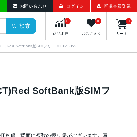
せ
お問い合わせ
ログイン
新規会員登録
0
0
0
検索
商品比較
お気に入り
カート
DUCT)Red SoftBank版SIMフリー MLJM3J/A
UCT)Red SoftBank版SIMフ
打ち傷、背面に複数の擦り傷がございます。写