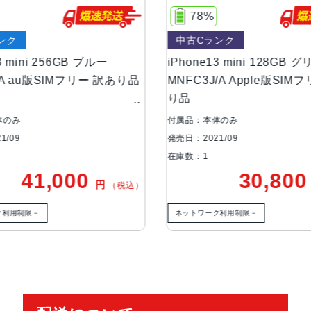
液晶
5.4インチ（対角）オールスクリー
78%
77%
中古Cランク
中古Cランク
防沫性能、耐水性
IEC規格60529にもとづくIP68
能、防塵性能
iPhone13 mini 128GB グリーン
iPhone13 
MNFC3J/A Apple版SIMフリー 訳あ
MLJC3J/A 
り品
あり品
カメラ
デュアル12MPカメラシステム：広角
4絞り値と120°視野角2倍の光学
付属品：本体のみ
付属品：箱のみ
発売日：2021/09
発売日：2021/09
TrueDepthカメラ
12MPカメラƒ/2.2絞り値
在庫数：1
在庫数：1
30,800
円
（税込）
生体認証
TrueDepthカメラによる顔認識の
ネットワーク利用制限－
ネットワーク利用
発売日
2021年9月24日