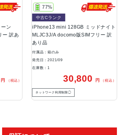
ンOLEDディスプレイ
77%
中古Cランク
等級（最大水深6メートルで最大30分間）
mini 128GB ミッドナイト
iPhone13 mini 256GB ブルー
docomo版SIMフリー 訳
MLJN3J/A SoftBank版SIMフ
あり品
、超広角カメラ広角：ƒ/1.6絞り値超広角：ƒ/2.
ズームアウト最大5倍のデジタルズーム
付属品：箱のみ
発売日：2021/09
在庫数：1
30,800
40,800
円
円
（税込）
有効化
制限◯
ネットワーク利用制限△