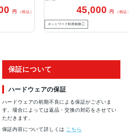
Pro）2.5倍の光学ズームイン、2倍の光学ズームアウ
0
45,000
円
円
（税込）
（税込）
トモードポートレート
ネットワーク利用制限◯
ネ
る顔認識の有効化
保証について
ハードウェアの保証
ハードウェアの初期不良による保証がございま
す。場合によっては返品・交換の対応をさせてい
ただきます。
保証内容について詳しくは
こちら