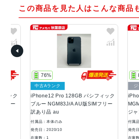
この商品を見た人はこんな商品
76%
85%
中古Aランク
ジャン
ック
iPhone12 Pro 128GB パシフィック
iPhone
リー
ブルー NGM83J/A AU版SIMフリー
MGM73J
訳あり品 au
ジャンク
付属品：本体のみ
付属品：本
発売日：2020/10
発売日：202
在庫数：1
在庫数：1