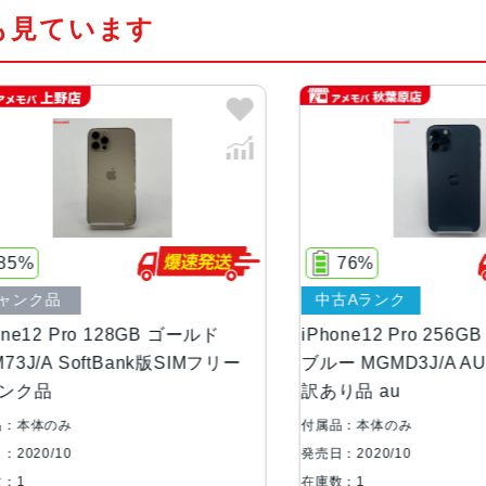
も見ています
カラー
シルバー、グラファイト、ゴールド
容量
128GB、256GB、512GB
サイズ・重さ
146.7×71.5×7.4mm ・187g
液晶
Super Retina XDRディスプ
76%
プレイ2,532 x 1,170ピクセル解像度
ク品
中古Aランク
防沫性能、耐水性
IEC規格60529にもとづくIP68
12 Pro 128GB ゴールド
iPhone12 Pro 256GB 
能、防塵性能
/A SoftBank版SIMフリー
ブルー MGMD3J/A AU版
品
訳あり品 au
カメラ
Pro 12MPカメラシステム：超広角
体のみ
付属品：本体のみ
視野角広角：ƒ/1.6絞り値望遠：ƒ/2.
0/10
発売日：2020/10
ン、2倍の光学ズームアウト、4倍の光学
在庫数：1