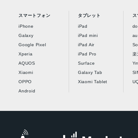
スマートフォン
タブレット
ス
iPhone
iPad
d
Galaxy
iPad mini
au
Google Pixel
iPad Air
So
Xperia
iPad Pro
楽
AQUOS
Surface
Ym
Xiaomi
Galaxy Tab
S
OPPO
Xiaomi Tablet
UQ
Android