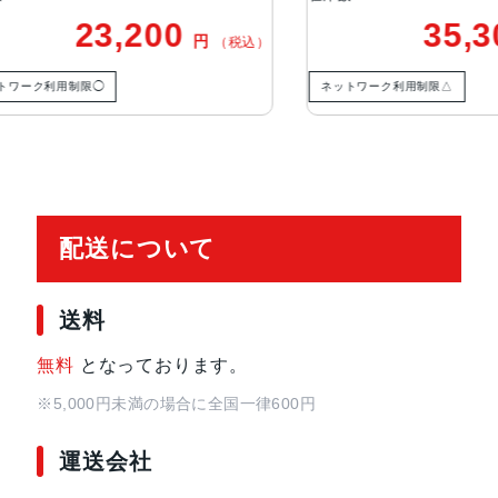
のデジタルズーム（iPhone 12 
23,200
35,30
円
（税込）
トLiDARスキャナを活用したナイ
ク利用制限◯
ネットワーク利用制限△
TrueDepthカメラ
12MPカメラƒ/2.2絞り値
生体認証
FaceID,TrueDepthカメラによ
発売日
2020年10月23日
配送について
送料
無料
となっております。
※5,000円未満の場合に全国一律600円
運送会社