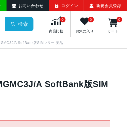
せ
お問い合わせ
ログイン
新規会員登録
0
0
0
検索
商品比較
お気に入り
カート
 MGMC3J/A SoftBank版SIMフリー 美品
MGMC3J/A SoftBank版SIM