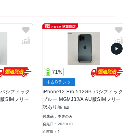
、パシフィックブルー
レイ6.1インチ（対角）オールスクリーンOLEDディス
71%
、460ppi
中古Bランク
中
等級（最大水深6メートルで最大30分間）
パシフィック
iPhone12 Pro 512GB パシフィック
iP
SIMフリー
ブルー MGMJ3J/A AU版SIMフリー
ブル
訳あり品 au
品
、広角、望遠カメラ超広角：ƒ/2.4絞り値と120°
付属品：本体のみ
付属
0絞り値（iPhone 12 Pro）2倍の光学ズームイ
発売日：2020/10
発売日
ズームレンジ（iPhone 12 Pro）最大10倍
在庫数：1
在庫