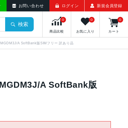
せ
お問い合わせ
ログイン
新規会員登録
0
0
0
検索
商品比較
お気に入り
カート
ト MGDM3J/A SoftBank版SIMフリー 訳あり品
 MGDM3J/A SoftBank版