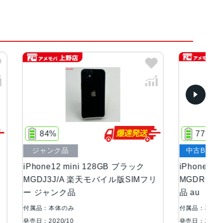
77%
中古Bランク
 ブラック
iPhone12 mini 256GB ブラック
i
版SIMフリ
MGDR3J/A AU版SIMフリー 訳あり
M
品 au
ー
付属品：本体のみ
付
発売日：2020/10
発売