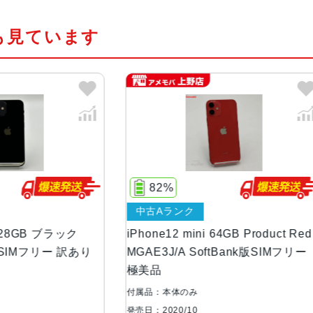
も見ています
発売日
2020年10月
質量
133g
画面解像度
2340 X 1080
OS
iOS
%
84%
ストレージ容量
64GB, 128GB, 256GB
ランク
ジャンク品
2 mini 64GB Product Red
iPhone12 mini 128GB
本体素材
アルミニウム, ガラス
J/A SoftBank版SIMフリー
MGDJ3J/A 楽天モバイル
ー ジャンク品
ブロードバンド世
5G
代
体のみ
付属品：本体のみ
20/10
発売日：2020/10