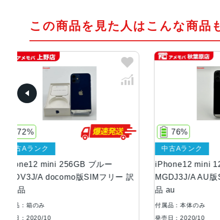
この商品を見た人はこんな商品
76%
82
中古Aランク
中古A
iPhone12 mini 128GB ブラック
iPhone1
ー 訳
MGDJ3J/A AU版SIMフリー 訳あり
MGAE3
品 au
極美品
付属品：本体のみ
付属品：本
発売日：2020/10
発売日：20