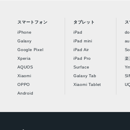
スマートフォン
タブレット
ス
iPhone
iPad
d
Galaxy
iPad mini
au
Google Pixel
iPad Air
So
Xperia
iPad Pro
楽
AQUOS
Surface
Ym
Xiaomi
Galaxy Tab
S
OPPO
Xiaomi Tablet
UQ
Android