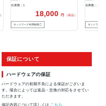
在庫数：1
在
0
24,800
円
円
（税込）
（税込）
) Special Edition, Red, White
ネットワーク利用制限◯
ワイヤレス充電, 急速充電可能, 有機ELディスプレ
保証について
ハードウェアの保証
, 防滴
ハードウェアの初期不良による保証がございま
す。場合によっては返品・交換の対応をさせてい
ただきます。
保証内容について詳しくは
こちら
 加速度計, 周囲光センサー, 気圧センサー, 近