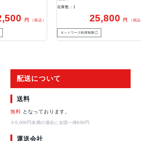
在庫数：1
通信規格
CDMA方式, GSM方式
25,800
18,00
円
（税込）
カラー
Black, Blue, Green, PRODUCT(RED
ーク利用制限◯
ネットワーク利用制限◯
特長
クワッドバンド, スマートフォン, 
イ, 防滴
レンズ数
デュアルレンズ
配送について
RAM
4 GB
送料
保護
耐指紋撥油コーティング, 防塵, 防水
無料
となっております。
認証機能
顔認証
※5,000円未満の場合に全国一律600円
運送会社
搭載センサー
ジャイロセンサー, デジタルコンパス,