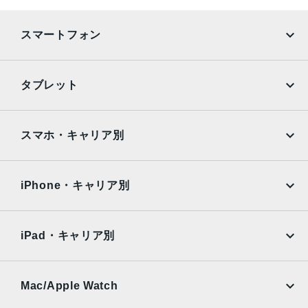
通信規格
スマートフォン
CDMA方式, GSM方式
カラー
iPhone
Galaxy
タブレット
Black, Blue, Green, PRODUCT(RED) Special Edition, Re
d, White
Google Pixel
Xperia
iPad
iPad mini
特長
AQUOS
Xiaomi
スマホ・キャリア別
クワッドバンド, スマートフォン, ワイヤレス充電, 急速充電
iPad Air
iPad Pro
OPPO
Android
可能, 有機ELディスプレイ, 防滴
docomo
au
Surface
Galaxy Tab
iPhone・キャリア別
レンズ数
SoftBank
楽天モバイル
デュアルレンズ
Xiaomi Tablet
docomo
au
Ymobile
SIMフリー
iPad・キャリア別
RAM
SoftBank
楽天モバイル
4 GB
UQmobile
au
SoftBank
保護
Ymobile
SIMフリー
Mac/Apple Watch
docomo
Wi-Fi
耐指紋撥油コーティング, 防塵, 防水, 防滴