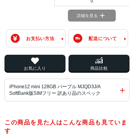
0
詳細を見る
お支払い方法
配送について
お気に入り
商品比較
iPhone12 mini 128GB パープル MJQD3J/A
SoftBank版SIMフリー 訳あり品のスペック
画面サイズ
この商品を見た人はこんな商品も見ていま
5.4インチ
す
発売日