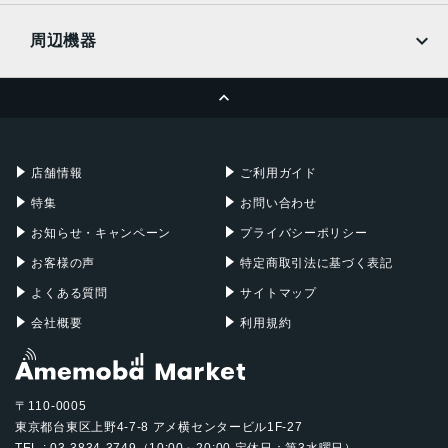
UQmobile
MacBook
MacBook Air
認証機能
周辺機器
顔認証
MacBook Pro
iMac
ページトップへ
Apple Pencil
Keyboard
搭載センサー
Mac mini
Mac Studio
ジャイロセンサー, デジタルコンパス, 加速度計, 周囲光セン
充電器
iPadケース
Mac Pro
Apple Watch
サー, 気圧センサー, 近接センサー
店舗情報
ご利用ガイド
SIMスロット数
特集
お問い合わせ
シングルSIM+eSIM
お知らせ・キャンペーン
プライバシーポリシー
前面カメラ解像度
お客様の声
特定商取引法に基づく表記
1,200万画素
よくある質問
サイトマップ
会社概要
利用規約
〒110-0005
東京都台東区上野4-7-8 アメ横センタービル1F-27