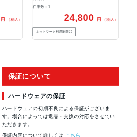
在庫数：1
24,800
15,000
円
（税込）
) Special Edition, Red, White
用制限◯
ネットワーク利用制限◯
ワイヤレス充電, 急速充電可能, 有機ELディスプレ
保証について
ハードウェアの保証
, 防滴
ハードウェアの初期不良による保証がございま
す。場合によっては返品・交換の対応をさせてい
ただきます。
保証内容について詳しくは
こちら
 加速度計, 周囲光センサー, 気圧センサー, 近