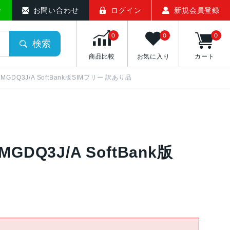
せ
お問い合わせ
ログイン
新規会員登録
0
0
0
検索
商品比較
お気に入り
カート
ン MGDQ3J/A SoftBank版SIMフリー 訳あり品
MGDQ3J/A SoftBank版