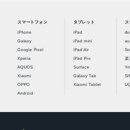
スマートフォン
タブレット
ス
iPhone
iPad
d
Galaxy
iPad mini
au
Google Pixel
iPad Air
So
Xperia
iPad Pro
楽
AQUOS
Surface
Ym
Xiaomi
Galaxy Tab
S
OPPO
Xiaomi Tablet
UQ
Android