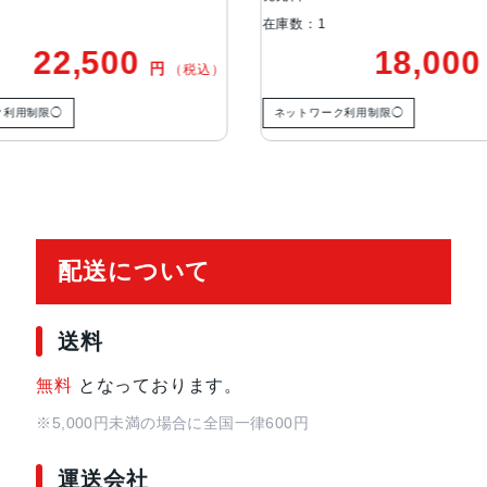
在庫数：1
在庫数：1
通信規格
CDMA方式, GSM方式
18,000
円
）
（税込）
カラー
Black, Blue, Green, PRODUCT(RED
ネットワーク利用制限◯
ネットワーク利
特長
クワッドバンド, スマートフォン, 
イ, 防滴
レンズ数
デュアルレンズ
配送について
RAM
4 GB
送料
保護
耐指紋撥油コーティング, 防塵, 防水
無料
となっております。
認証機能
顔認証
※5,000円未満の場合に全国一律600円
運送会社
搭載センサー
ジャイロセンサー, デジタルコンパス,