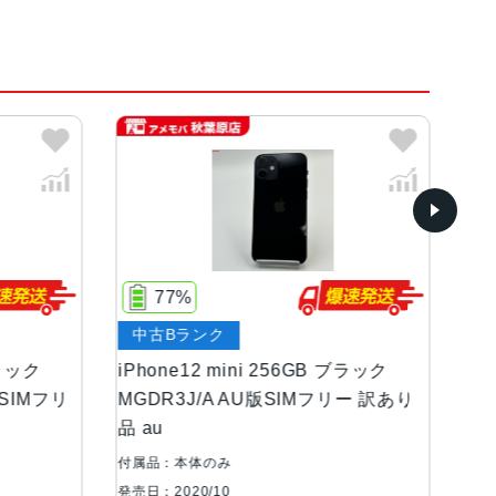
75%
ク
ジャンク品
 mini 256GB ブラック
iPhone12 mini 64GB ブルー
A AU版SIMフリー 訳あり
MGAP3J/A 楽天モバイル版S
ー ジャンク品
のみ
付属品：本体のみ
10
発売日：2020/10