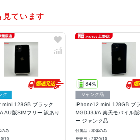
も見ています
発売日
2020年10月
質量
133g
画面解像度
2340 X 1080
OS
iOS
84%
77%
ストレージ容量
64GB, 128GB, 256GB
ジャンク品
中古Bラン
iPhone12 mini 128GB ブラック
iPhone12
本体素材
アルミニウム, ガラス
MGDJ3J/A 楽天モバイル版SIMフリ
MGDR3J/
ー ジャンク品
品 au
ブロードバンド世
5G
代
付属品：本体のみ
付属品：本体
発売日：2020/10
発売日：2020/