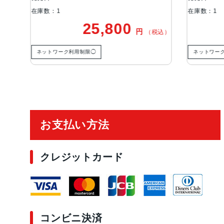
在庫数：1
5,800
22,500
円
円
（税込）
（税込
ネットワーク利用制限◯
ご利用ガイド
お支払い方法
クレジットカード
コンビニ決済