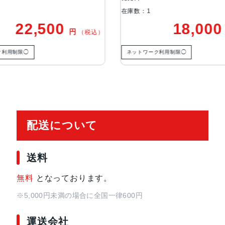
在庫数：1
在庫数：1
通信規格
CDMA方式, GSM方式
18,000
円
（税込）
カラー
Black, Blue, Green, PRODUCT(RED
ネットワーク利用制限◯
ネットワーク利用制
特長
クワッドバンド, スマートフォン, 
イ, 防滴
レンズ数
デュアルレンズ
配送について
RAM
4 GB
送料
保護
耐指紋撥油コーティング, 防塵, 防水
無料
となっております。
認証機能
顔認証
※5,000円未満の場合に全国一律600円
運送会社
搭載センサー
ジャイロセンサー, デジタルコンパス,