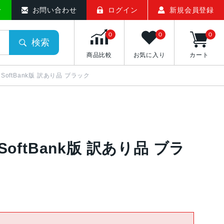
せ
お問い合わせ
ログイン
新規会員登録
0
0
0
検索
商品比較
お気に入り
カート
J/A SoftBank版 訳あり品 ブラック
/A SoftBank版 訳あり品 ブラ