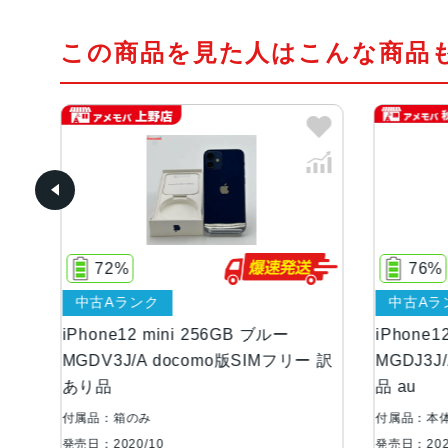
この商品を見た人はこんな商品
76%
中古Aランク
56GB ブルー
iPhone12 mini 128GB ブラック
mo版SIMフリー 訳
MGDJ3J/A AU版SIMフリー 訳あり
品 au
付属品：本体のみ
発売日：2020/10