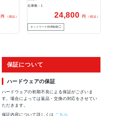
在庫数：1
24,800
15,000
円
円
（税込）
（
) Special Edition, Red, White
限◯
ネットワーク利用制限◯
ワイヤレス充電, 急速充電可能, 有機ELディスプレ
保証について
ハードウェアの保証
, 防滴
ハードウェアの初期不良による保証がございま
す。場合によっては返品・交換の対応をさせてい
ただきます。
保証内容について詳しくは
こちら
 加速度計, 周囲光センサー, 気圧センサー, 近