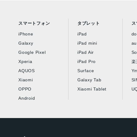
スマートフォン
タブレット
ス
iPhone
iPad
d
Galaxy
iPad mini
au
Google Pixel
iPad Air
So
Xperia
iPad Pro
楽
AQUOS
Surface
Ym
Xiaomi
Galaxy Tab
S
OPPO
Xiaomi Tablet
UQ
Android