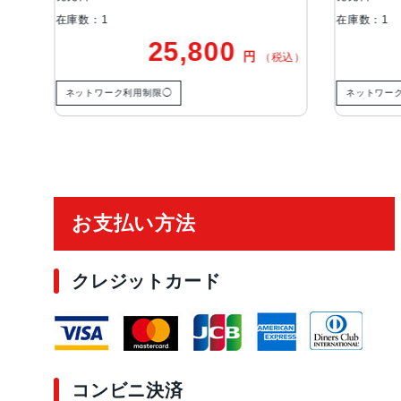
在庫数：1
,800
22,500
円
円
（税込）
（税込）
ネットワーク利用制限◯
ご利用ガイド
お支払い方法
クレジットカード
コンビニ決済