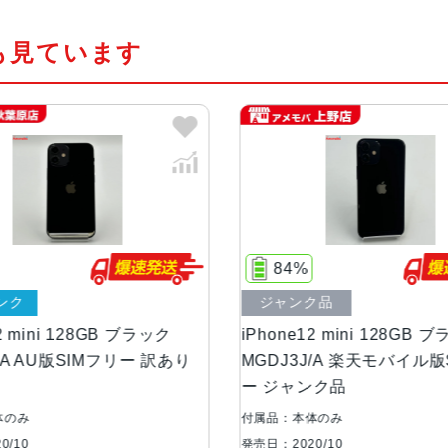
も見ています
発売日
2020年10月
質量
133g
画面解像度
2340 X 1080
OS
iOS
84%
77%
ストレージ容量
64GB, 128GB, 256GB
ジャンク品
中古Bランク
iPhone12 mini 128GB ブラック
iPhone12 m
本体素材
アルミニウム, ガラス
MGDJ3J/A 楽天モバイル版SIMフリ
MGDR3J/A
ー ジャンク品
品 au
ブロードバンド世
5G
代
付属品：本体のみ
付属品：本体のみ
発売日：2020/10
発売日：2020/10