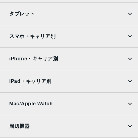
2019年9月20日発売
iPhone
Galaxy
タブレット
Google Pixel
Xperia
iPad
iPad mini
AQUOS
Xiaomi
スマホ・キャリア別
iPad Air
iPad Pro
OPPO
Android
docomo
au
Surface
Galaxy Tab
iPhone・キャリア別
SoftBank
楽天モバイル
Xiaomi Tablet
docomo
au
Ymobile
SIMフリー
iPad・キャリア別
SoftBank
楽天モバイル
UQmobile
au
SoftBank
Ymobile
SIMフリー
Mac/Apple Watch
docomo
Wi-Fi
UQmobile
MacBook
MacBook Air
周辺機器
MacBook Pro
iMac