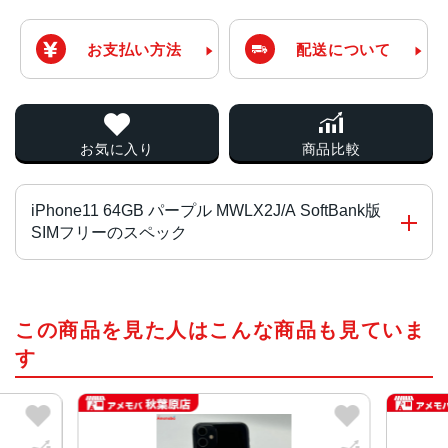
お支払い方法
配送について
お気に入り
商品比較
iPhone11 64GB パープル MWLX2J/A SoftBank版
SIMフリーのスペック
チップ・プロセッサー
この商品を見た人はこんな商品も見ていま
A13 Bionicプロセッサ
す
カラー
ブラック、ホワイト、レッド、イエロー、グリーン 、パー
プル