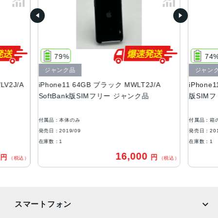
容量
64GB、128GB、256GB
サイズ・重さ
150.9×75.7×8.3mm ・194g
79%
74
液晶
ジャンク品
ジャン
LV2J/A
iPhone11 64GB ブラック MWLT2J/A
iPhone
6.1 インチSuper Retina XDRディスプレイ(1,792 x 8,28ピ
SoftBank版SIMフリー ジャンク品
版SIMフ
クセル解像度）
アウトカメラ
付属品：本体のみ
付属品：箱
1,200万画素
発売日：2019/09
発売日：201
在庫数：1
在庫数：1
インカメラ
0
16,000
円
円
（税込）
（税込）
1,200万画素
生体認証
FaceID
スマートフォン
発売日