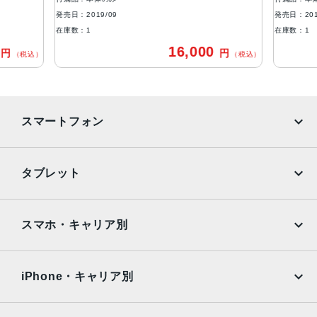
1,200万画素
発売日：2019/09
発売日：201
在庫数：1
在庫数：1
インカメラ
0
16,000
円
円
（税込）
（税込）
1,200万画素
生体認証
FaceID
スマートフォン
発売日
2019年9月20日発売
iPhone
Galaxy
タブレット
Google Pixel
Xperia
iPad
iPad mini
AQUOS
Xiaomi
スマホ・キャリア別
iPad Air
iPad Pro
OPPO
Android
docomo
au
Surface
Galaxy Tab
iPhone・キャリア別
SoftBank
楽天モバイル
Xiaomi Tablet