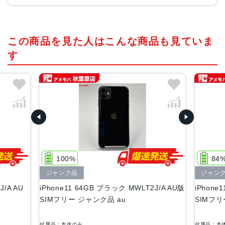
チップ・プロセッサー
この商品を見た人はこんな商品も見ていま
A13 Bionicプロセッサ
す
カラー
ブラック、ホワイト、レッド、イエロー、グリーン 、パー
プル
容量
64GB、128GB、256GB
サイズ・重さ
150.9×75.7×8.3mm ・194g
100%
84
液晶
ジャンク品
ジャン
J/A AU
iPhone11 64GB ブラック MWLT2J/A AU版
iPhone
6.1 インチSuper Retina XDRディスプレイ(1,792 x 8,28ピ
SIMフリー ジャンク品 au
SIMフリ
クセル解像度）
アウトカメラ
付属品：本体のみ
付属品：本