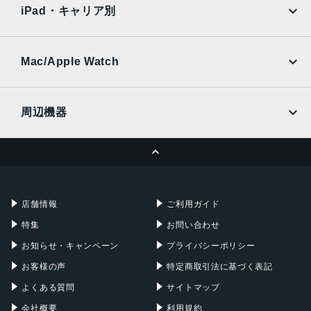
docomo
au
Ymobile
SIMフリー
iPad・キャリア別
SoftBank
楽天モバイル
UQmobile
au
SoftBank
Ymobile
SIMフリー
Mac/Apple Watch
docomo
Wi-Fi
UQmobile
MacBook
MacBook Air
周辺機器
MacBook Pro
iMac
ページトップへ
Apple Pencil
Keyboard
Mac mini
Mac Studio
充電器
iPadケース
Mac Pro
Apple Watch
店舗情報
ご利用ガイド
特集
お問い合わせ
お知らせ・キャンペーン
プライバシーポリシー
お客様の声
特定商取引法に基づく表記
よくある質問
サイトマップ
会社概要
利用規約