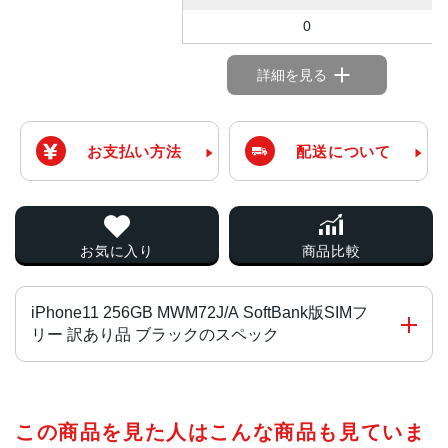
0
詳細を見る
お支払い方法
配送について
お気に入り
商品比較
iPhone11 256GB MWM72J/A SoftBank版SIMフ
リー 訳あり品 ブラックのスペック
チップ・プロセッサー
この商品を見た人はこんな商品も見ていま
A13 Bionicプロセッサ