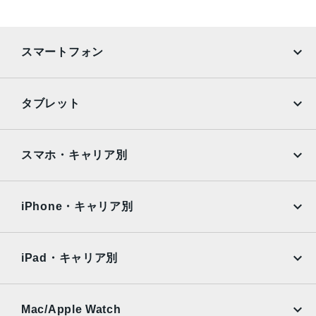
生体認証
FaceID
スマートフォン
発売日
2019年9月20日発売
iPhone
Galaxy
タブレット
Google Pixel
Xperia
iPad
iPad mini
AQUOS
Xiaomi
スマホ・キャリア別
iPad Air
iPad Pro
OPPO
Android
docomo
au
Surface
Galaxy Tab
iPhone・キャリア別
SoftBank
楽天モバイル
Xiaomi Tablet
docomo
au
Ymobile
SIMフリー
iPad・キャリア別
SoftBank
楽天モバイル
UQmobile
au
SoftBank
Ymobile
SIMフリー
Mac/Apple Watch