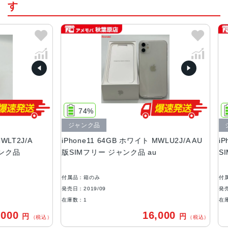
す
カラー
ブラック、ホワイト、レッド、イエロー、グリーン 、パー
プル
容量
64GB、128GB、256GB
サイズ・重さ
150.9×75.7×8.3mm ・194g
74%
1
液晶
ジャンク品
ジャ
2J/A
iPhone11 64GB ホワイト MWLU2J/A AU
iPhon
6.1 インチSuper Retina XDRディスプレイ(1,792 x 8,28ピ
品
版SIMフリー ジャンク品 au
SIMフ
クセル解像度）
アウトカメラ
付属品：箱のみ
付属品：
1,200万画素
発売日：2019/09
発売日：20
在庫数：1
在庫数：
インカメラ
00
16,000
円
円
（税込）
（税込）
1,200万画素