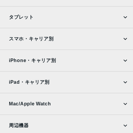
iPhone
Galaxy
タブレット
Google Pixel
Xperia
iPad
iPad mini
AQUOS
Xiaomi
スマホ・キャリア別
iPad Air
iPad Pro
OPPO
Android
docomo
au
Surface
Galaxy Tab
iPhone・キャリア別
SoftBank
楽天モバイル
Xiaomi Tablet
docomo
au
Ymobile
SIMフリー
iPad・キャリア別
SoftBank
楽天モバイル
UQmobile
au
SoftBank
Ymobile
SIMフリー
Mac/Apple Watch
docomo
Wi-Fi
UQmobile
MacBook
MacBook Air
周辺機器