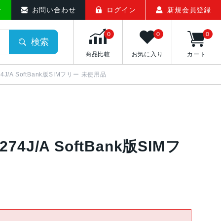
せ
お問い合わせ
ログイン
新規会員登録
0
0
0
検索
商品比較
お気に入り
カート
74J/A SoftBank版SIMフリー 未使用品
274J/A SoftBank版SIMフ