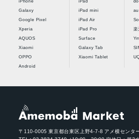
iPhone
iPad
d
Galaxy
iPad mini
au
Google Pixel
iPad Air
So
Xperia
iPad Pro
楽
AQUOS
Surface
Ym
Xiaomi
Galaxy Tab
S
OPPO
Xiaomi Tablet
UQ
Android
〒110-0005
東京都台東区上野4-7-8 アメ横センター