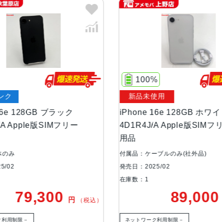
液晶
6.1インチ(Super Retina XDRデ
サイズ・重さ
71.5×146.7×7.8mm ・170g
カラー
ブラック、ホワイト
100%
容量
128GB
新品未使用
256GB
28GB ブラック
iPhone 16e 128GB ホワイト
512GB
le版SIMフリー
4D1R4J/A Apple版SIMフリー 未使
用品
アウトカメラ
シングルカメラ
付属品：ケーブルのみ(社外品)
4800万画素
発売日：2025/02
在庫数：1
インカメラ
1200万画素
9,300
89,000
円
円
（税込）
（税込
生体認証
顔認証
ネットワーク利用制限－