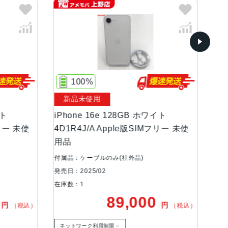
ィスプレイ)
100%
100%
新品未使用
新品未使
iPhone 16e 128GB ホワイト
iPhone 1
4D1R4J/A Apple版SIMフリー 未使
4D1R4J/
用品
用品
付属品：ケーブルのみ(社外品)
付属品：ケーブ
発売日：2025/02
発売日：2025/
在庫数：1
在庫数：1
89,000
円
）
（税込）
ネットワーク利用制限－
ネットワーク利