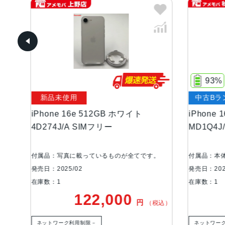
93%
新品未使用
中古Bランク
iPhone 16e 512GB ホワイト
iPhone 16e 1
4D274J/A SIMフリー
MD1Q4J/A App
付属品：写真に載っているものが全てです。
付属品：本体のみ
発売日：2025/02
発売日：2025/02
在庫数：1
在庫数：1
122,000
7
円
（税込）
ネットワーク利用制限－
ネットワーク利用制限－