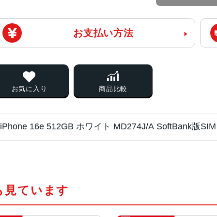
お支払い方法
お気に入り
商品比較
iPhone 16e 512GB ホワイト MD274J/A SoftBa
チップ・プロセッ
A18チップ
サー
2つの高性能コアと4つの高効率コア
も見ています
新しい4コアGPU
新しい16コアNeural Engine