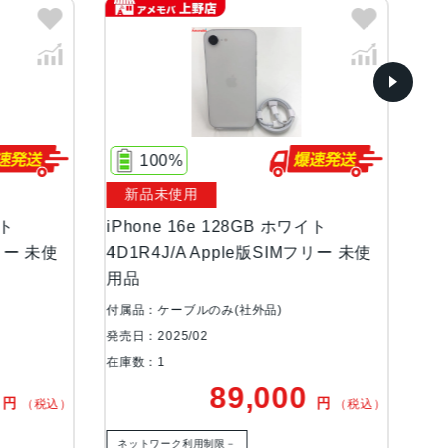
ィスプレイ)
100%
新品未使用
イト
iPhone 16e 128GB ホワイト
iP
フリー 未使
4D1R4J/A Apple版SIMフリー 未使
4D
用品
用
付属品：ケーブルのみ(社外品)
付属
発売日：2025/02
発売日
在庫数：1
在庫
0
89,000
円
円
（税込）
（税込）
ネットワーク利用制限－
ネ