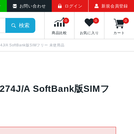
せ
お問い合わせ
ログイン
新規会員登録
0
0
0
検索
商品比較
お気に入り
カート
74J/A SoftBank版SIMフリー 未使用品
274J/A SoftBank版SIMフ