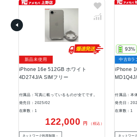
93%
新品未使用
中古Bラ
iPhone 16e 512GB ホワイト
iPhone
未使
4D274J/A SIMフリー
MD1Q4J
付属品：写真に載っているものが全てです。
付属品：本
発売日：2025/02
発売日：202
在庫数：1
在庫数：1
122,000
円
税込）
（税込）
ネットワーク利用制限－
ネットワー