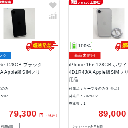
液晶
6.1インチ(Super Retina XDRデ
サイズ・重さ
71.5×146.7×7.8mm ・170g
カラー
ブラック、ホワイト
100%
容量
128GB
ンク
新品未使用
256GB
 16e 128GB ブラック
iPhone 16e 128GB ホワ
512GB
/A Apple版SIMフリー
4D1R4J/A Apple版SIM
用品
アウトカメラ
シングルカメラ
体のみ
付属品：ケーブルのみ(社外品)
4800万画素
5/02
発売日：2025/02
在庫数：1
インカメラ
1200万画素
79,300
89,00
円
（税込）
生体認証
顔認証
ク利用制限－
ネットワーク利用制限－