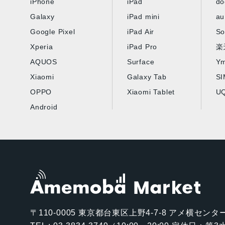
iPhone
iPad
d
Galaxy
iPad mini
au
Google Pixel
iPad Air
So
Xperia
iPad Pro
楽
AQUOS
Surface
Ym
Xiaomi
Galaxy Tab
S
OPPO
Xiaomi Tablet
UQ
Android
〒110-0005
東京都台東区上野4-7-8 アメ横センター